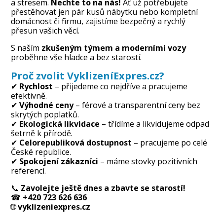
a stresem.
Nechte to na nás!
Ať už potřebujete
přestěhovat jen pár kusů nábytku nebo kompletní
domácnost či firmu, zajistíme bezpečný a rychlý
přesun vašich věcí.
S naším
zkušeným týmem a moderními vozy
proběhne vše hladce a bez starostí.
Proč zvolit VyklizeníExpres.cz?
✔
Rychlost
– přijedeme co nejdříve a pracujeme
efektivně.
✔
Výhodné ceny
– férové a transparentní ceny bez
skrytých poplatků.
✔
Ekologická likvidace
– třídíme a likvidujeme odpad
šetrně k přírodě.
✔
Celorepubliková dostupnost
– pracujeme po celé
České republice.
✔
Spokojení zákazníci
– máme stovky pozitivních
referencí.
📞
Zavolejte ještě dnes a zbavte se starostí!
☎
+420 723 626 636
🌐
vyklizeniexpres.cz