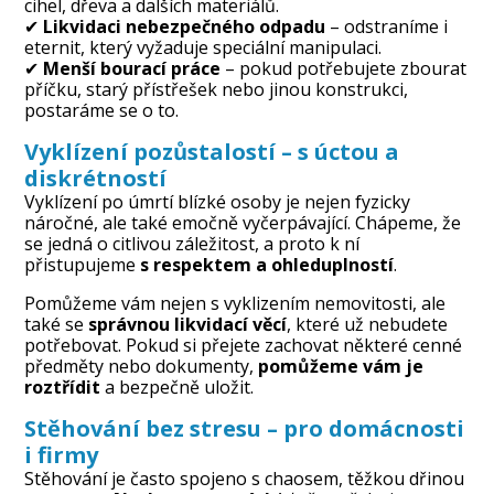
cihel, dřeva a dalších materiálů.
✔
Likvidaci nebezpečného odpadu
– odstraníme i
eternit, který vyžaduje speciální manipulaci.
✔
Menší bourací práce
– pokud potřebujete zbourat
příčku, starý přístřešek nebo jinou konstrukci,
postaráme se o to.
Vyklízení pozůstalostí
– s úctou a
diskrétností
Vyklízení po úmrtí blízké osoby je nejen fyzicky
náročné, ale také emočně vyčerpávající. Chápeme, že
se jedná o citlivou záležitost, a proto k ní
přistupujeme
s respektem a ohleduplností
.
Pomůžeme vám nejen s vyklizením nemovitosti, ale
také se
správnou likvidací věcí
, které už nebudete
potřebovat. Pokud si přejete zachovat některé cenné
předměty nebo dokumenty,
pomůžeme vám je
roztřídit
a bezpečně uložit.
Stěhování
bez stresu – pro domácnosti
i firmy
Stěhování je často spojeno s chaosem, těžkou dřinou