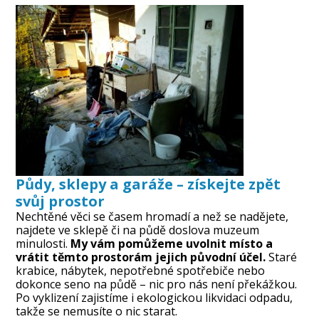
Půdy, sklepy a garáže – získejte zpět
svůj prostor
Nechtěné věci se časem hromadí a než se nadějete,
najdete ve sklepě či na půdě doslova muzeum
minulosti.
My vám pomůžeme uvolnit místo a
vrátit těmto prostorám jejich původní účel.
Staré
krabice, nábytek, nepotřebné spotřebiče nebo
dokonce seno na půdě – nic pro nás není překážkou.
Po vyklizení zajistíme i ekologickou likvidaci odpadu,
takže se nemusíte o nic starat.