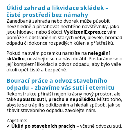
Úklid zahrad a likvidace skládek
–
čisté prostředí bez námahy
Zanedbaná zahrada nebo dvorek může působit
nevzhledně a přitahovat nechtěné návštěvníky, jako
jsou hlodavci nebo škůdci.
VyklizeníExpres.cz
vám
pomůže s odstraněním starých větví, plevele, hromad
odpadu či dokonce rozpadlých kůlen a přístřešků.
Pokud na svém pozemku narazíte na
nelegální
skládku
, neváhejte se na nás obrátit. Postaráme se o
její kompletní likvidaci a odvoz odpadu, aby bylo vaše
okolí opět čisté a bezpečné.
Bourací práce a odvoz stavebního
odpadu
– zbavíme vás suti i eternitu
Rekonstrukce přináší nejen krásný nový prostor, ale
také
spoustu suti, prachu a nepořádku
. Místo toho,
abyste se trápili s odklízením a hledali způsob, jak se
zbavit stavebního odpadu, zavolejte nám.
Zajistíme:
✔
Úklid po stavebních pracích
– včetně odvozu suti,