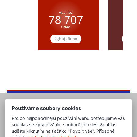
více než
pře
78 707
firem
popt
Najít firmu
Pop
Používáme soubory cookies
Pro co nejpohodlnější používání webu potřebujeme váš
souhlas se zpracováním souborů cookies. Souhlas
udělíte kliknutím na tlačítko "Povolit vše". Případně