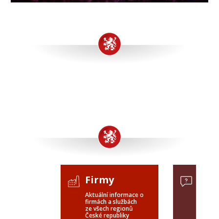
Firmy
Pop
Aktuální informace o
Poptávk
firmách a službách
celého 
ze všech regionů
veřejné
České republiky
ČR a SR