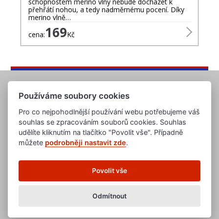
schopnostem merino vlny nebude docházet k
přehřátí nohou, a tedy nadměrnému pocení. Díky
merino vlně…
169
cena:
Kč
Používáme soubory cookies
Pro co nejpohodlnější používání webu potřebujeme váš
souhlas se zpracováním souborů cookies. Souhlas
udělíte kliknutím na tlačítko "Povolit vše". Případně
můžete
podrobněji nastavit zde
.
www.evropska-databanka.cz
www.edb.cz
www.edb.eu
Povolit vše
www.poptavka.net
www.nabidka.net
www.14000.cz
Odmítnout
clanky.edb.cz
Všeobecné obchodní podmínky