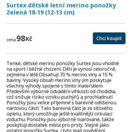
Surtex dětské letní merino ponožky
Zelená 18-19 (12-13 cm)
98
Kč
Chci koupit
cena:
Tenké, dětské merino ponožky Surtex jsou vhodné
na sport i běžné chození. Děti je vynosí celoročně,
zejména v létě.Obsahují 70 % merino vlny a 15 %
bavlny. Vysoký obsah merino vlny jim poskytuje
všechny výhody spojené s tímto materiálem.
Především výborné odvádění vlhkosti od chodidla,
což snižuje riziko vzniku puchýřů a prochladnutí.
Ponožky jsou velice příjemné s barevně odlišenou
nártovou částí. Tato barevná část je ze síťového
úpletu, který umožňuje ještě kvalitnější cirkulaci
vzduchu. Ponožky jsou výborně tvarované, takže
poskytují dostatek místa pro prsty. Stejně jako
ostatní ponožky Surtex, i tyto mají osvědčení