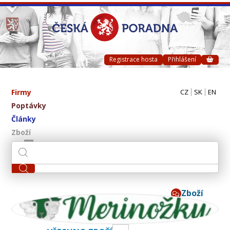
Registrace hosta
Přihlášení
Firmy
CZ
SK
EN
Poptávky
Články
Zboží
Zboží
Merinox s.r.o.