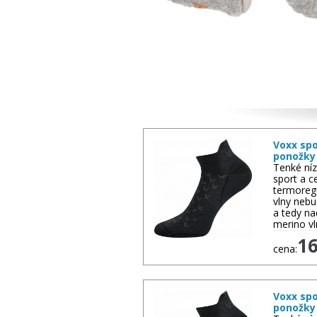
Další zboží
Voxx spo
ponožky
Tenké níz
sport a c
termoreg
vlny nebu
a tedy n
merino v
1
cena:
Voxx spo
ponožky