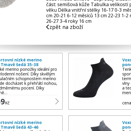
část: semišová kůže Tabulka velikost
věku Délka vnitřní stélky 16-17 0-3 mě
cm 20-21 6-12 měsíců 13 cm 22-23 1-2 
26-27 3-4 roky 16 cm
zpět na zboží
rtovní nízké merino
Vox
 Tmavě šedá 35-38
pon
ké merino ponožky ideální pro
Tenk
elodenní nošení. Díky skvělým
spor
ulačním schopnostem merino
term
de docházet k přehřátí nohou,
vlny
adměrnému pocení. Díky
a te
lně…
meri
69
Kč
cena
rtovní nízké merino
Vox
 Tmavě šedá 43-46
pon