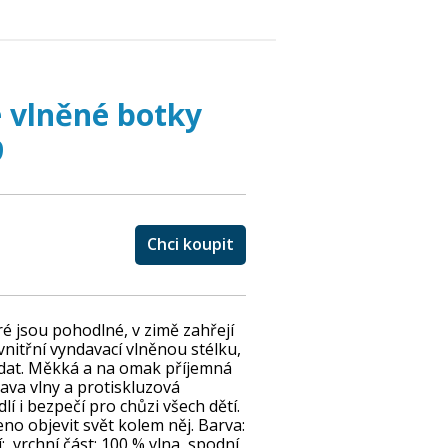
vlněné botky
9
Chci koupit
ré jsou pohodlné, v zimě zahřejí
 vnitřní vyndavací vlněnou stélku,
ndat. Měkká a na omak příjemná
rava vlny a protiskluzová
í i bezpečí pro chůzi všech dětí.
no objevit svět kolem něj. Barva:
: vrchní část: 100 % vlna spodní