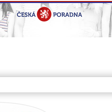
nox s.r.o.