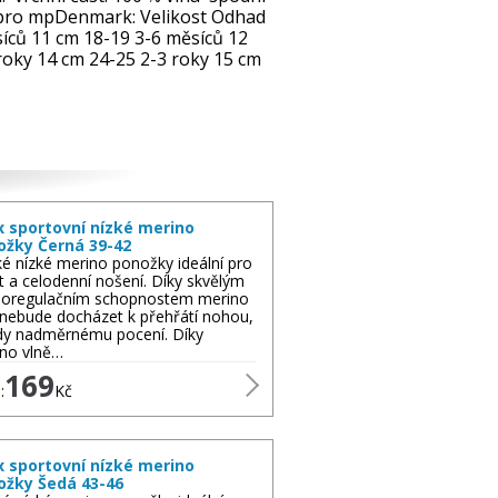
í pro mpDenmark: Velikost Odhad
síců 11 cm 18-19 3-6 měsíců 12
roky 14 cm 24-25 2-3 roky 15 cm
x sportovní nízké merino
ožky Černá 39-42
é nízké merino ponožky ideální pro
t a celodenní nošení. Díky skvělým
oregulačním schopnostem merino
 nebude docházet k přehřátí nohou,
dy nadměrnému pocení. Díky
no vlně…
169
:
Kč
x sportovní nízké merino
ožky Šedá 43-46