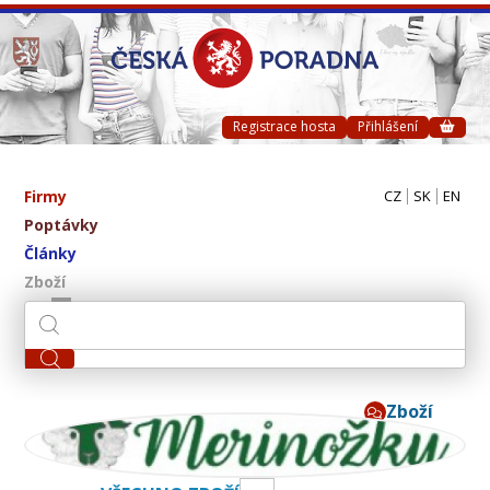
Registrace hosta
Přihlášení
Firmy
CZ
SK
EN
Poptávky
Články
Zboží
Zboží
Merinox s.r.o.