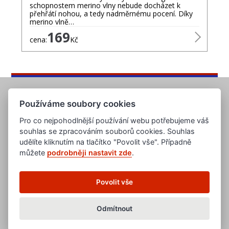
schopnostem merino vlny nebude docházet k
přehřátí nohou, a tedy nadměrnému pocení. Díky
merino vlně…
169
cena:
Kč
Používáme soubory cookies
Pro co nejpohodlnější používání webu potřebujeme váš
souhlas se zpracováním souborů cookies. Souhlas
udělíte kliknutím na tlačítko "Povolit vše". Případně
můžete
podrobněji nastavit zde
.
www.evropska-databanka.cz
www.edb.cz
www.edb.eu
Povolit vše
www.poptavka.net
www.nabidka.net
www.14000.cz
Odmítnout
clanky.edb.cz
Všeobecné obchodní podmínky