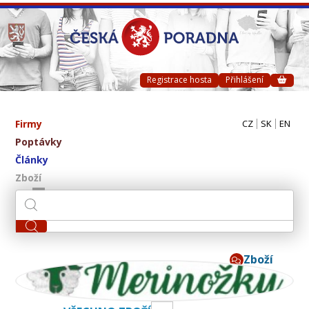
Registrace hosta
Přihlášení
Firmy
CZ
SK
EN
Poptávky
Články
Zboží
Zboží
Merinox s.r.o.