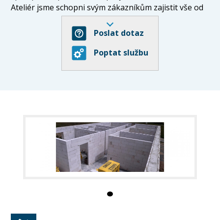
Ateliér jsme schopni svým zákazníkům zajistit vše od
vyřízení stavebního povolení až po finální realizaci
stavby. Ke každé zakázce se snažíme přistupovat
Poslat dotaz
individuálně, což považujeme za stavební kámen
Poptat službu
úspěšné realizace. Naším cílem je především
spokojený zákazník a proto klademe velký důraz
na přesnost, pečlivost a dodržování termínů.
Nabízíme Vám:
- kompletní provedení staveb
- kompletní rekonstrukce RD a bytů
- zateplování fasád, krovů, půd
- provádění hydroizolace staveb
- sádrokartony, obklady, dlažby, ploty, výkopové
práce