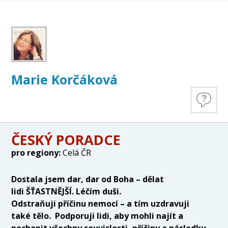
Marie Korčáková
ČESKÝ PORADCE
pro regiony:
Celá ČR
Dostala jsem dar, dar od Boha –
d
ě
lat
lidi
ŠŤ
ASTN
Ě
J
ŠÍ
. L
éčím
duši.
O
dstraňuji
příčinu
nemocí
–
a t
í
m uzdravuji
také
t
ě
lo.
Podporuji lidi, aby mohli najít a
pochopit všechny souvislosti, p
říčiny a následky.