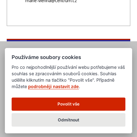
marie-vienna@centrum.cz
Používáme soubory cookies
Pro co nejpohodlnější používání webu potřebujeme váš
souhlas se zpracováním souborů cookies. Souhlas
udělíte kliknutím na tlačítko "Povolit vše". Případně
můžete
podrobněji nastavit zde
.
www.evropska-databanka.cz
www.edb.cz
www.edb.eu
Povolit vše
www.poptavka.net
www.nabidka.net
www.14000.cz
Odmítnout
clanky.edb.cz
Všeobecné obchodní podmínky