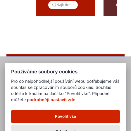
Najít firmu
Pop
Používáme soubory cookies
Pro co nejpohodlnější používání webu potřebujeme váš
souhlas se zpracováním souborů cookies. Souhlas
udělíte kliknutím na tlačítko "Povolit vše". Případně
můžete
podrobněji nastavit zde
.
www.evropska-databanka.cz
www.edb.cz
www.edb.eu
Povolit vše
www.poptavka.net
www.nabidka.net
www.14000.cz