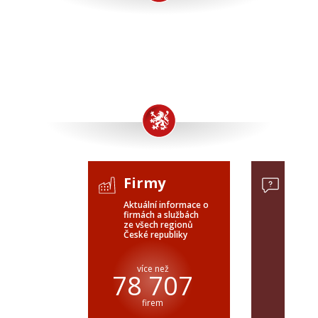
Firmy
Pop
Aktuální informace o
Poptávk
firmách a službách
celého 
ze všech regionů
veřejné
České republiky
ČR a SR
více než
pře
78 707
firem
popt