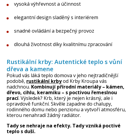
vysoká výhřevnost a účinnost
elegantní design sladěný s interiérem
snadné ovládání a bezpečný provoz
dlouhá životnost díky kvalitnímu zpracování
Rustikální krby: Autentické teplo s vůní
dřeva a kamene
Pokud vás láká teplo domova v jeho nejtradičnější
podobě,
rustikální krby
od Krby Kroupa vás
nadchnou.
Kombinují přírodní materiály – kámen,
dřevo, cihlu, keramiku – s poctivou řemeslnou
prací
. Výsledek? Krb, který je nejen krásný, ale i
opravdově funkční. Skvěle zapadne do chalupy,
rodinného domu nebo penzionu a vytvoří atmosféru,
kterou nenahradí žádný radiátor.
Tady se nehraje na efekty. Tady vzniká poctivé
teplo s duší.