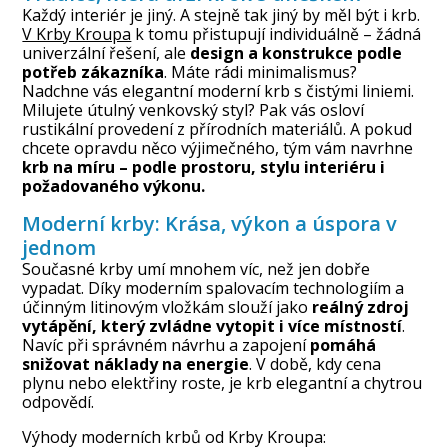
Každý interiér je jiný. A stejně tak jiný by měl být i krb.
V Krby Kroupa
k tomu přistupují individuálně – žádná
univerzální řešení, ale
design a konstrukce podle
potřeb zákazníka
. Máte rádi minimalismus?
Nadchne vás elegantní moderní krb s čistými liniemi.
Milujete útulný venkovský styl? Pak vás osloví
rustikální provedení z přírodních materiálů. A pokud
chcete opravdu něco výjimečného, tým vám navrhne
krb na míru – podle prostoru, stylu interiéru i
požadovaného výkonu.
Moderní krby: Krása, výkon a úspora v
jednom
Současné krby umí mnohem víc, než jen dobře
vypadat. Díky moderním spalovacím technologiím a
účinným litinovým vložkám slouží jako
reálný zdroj
vytápění, který zvládne vytopit i více místností
.
Navíc při správném návrhu a zapojení
pomáhá
snižovat náklady na energie
. V době, kdy cena
plynu nebo elektřiny roste, je krb elegantní a chytrou
odpovědí.
Výhody moderních krbů od Krby Kroupa: