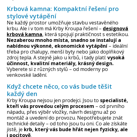
Krbová kamna: Kompaktní řešení pro
stylové vytápění
Ne každý prostor umožňuje stavbu vestavěného
krbu. Ale i v tom má Krby Kroupa řešení –
designová
krbová kamna
,
která spojují praktičnost s estetikou.
Nezaberou mnoho místa, snadno se instalují a
nabídnou výkonné, ekonomické vytápění
– ideální
třeba pro chalupy, menší byty nebo jako doplňkový
zdroj tepla. A stejně jako u krbů, i tady platí:
vysoká
účinnost, kvalitní materiály, krásný design.
Vyberete si z různých stylů – od moderny po
venkovské ladění.
Když chcete něco, co vás bude těšit
každý den
Krby Kroupa nejsou jen prodejci. Jsou to
specialisté,
kteří vás provedou celým procesem
– od prvního
nápadu, přes výběr vložky, návrh designu až po
montáž a uvedení do provozu. Nepotřebujete znát
technické detaily – od toho jsou tu oni. Co ale získáte
jistě, je
krb, který vás bude hřát nejen fyzicky, ale
i pocitově
.