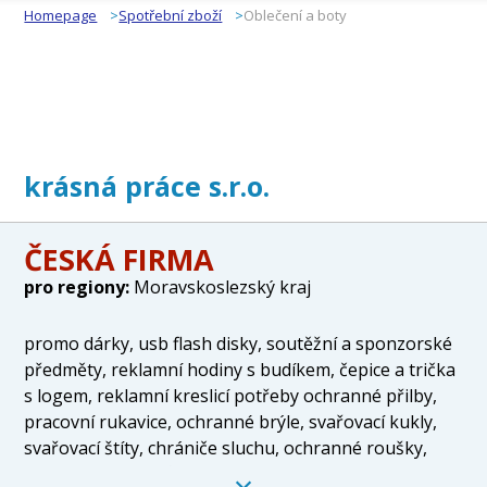
Homepage
Spotřební zboží
Oblečení a boty
krásná práce s.r.o.
ČESKÁ FIRMA
pro regiony:
Moravskoslezský kraj
promo dárky, usb flash disky, soutěžní a sponzorské
předměty, reklamní hodiny s budíkem, čepice a trička
s logem, reklamní kreslicí potřeby ochranné přilby,
pracovní rukavice, ochranné brýle, svařovací kukly,
svařovací štíty, chrániče sluchu, ochranné roušky,
prodej respirátorů, filtrační polomasky, pracovní