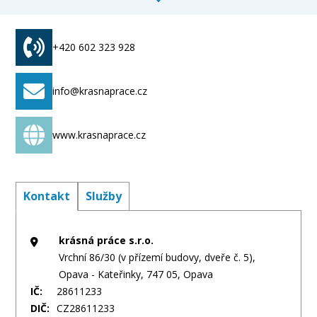
zástěry ochranné a výstražné oděvy, pogumované
obleky, montérky a montérkové blůzy, vatované
kabáty, zimní pracovní bundy
+420 602 323 928
info@krasnaprace.cz
www.krasnaprace.cz
Kontakt
Služby
krásná práce s.r.o.
Vrchní 86/30 (v přízemí budovy, dveře č. 5),
Opava - Kateřinky, 747 05, Opava
IČ:
28611233
DIČ:
CZ28611233