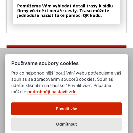
Pomůžeme Vám vyhledat detail trasy k sídlu
firmy včetně itineráře cesty. Trasu můžete
jednoduše načíst také pomocí QR kódu.
Používáme soubory cookies
Pro co nejpohodlnější používání webu potřebujeme váš
souhlas se zpracováním souborů cookies. Souhlas
udělíte kliknutím na tlačítko "Povolit vše". Případně
můžete
podrobněji nastavit zde
.
www.evropska-databanka.cz
www.edb.cz
www.edb.eu
Povolit vše
www.poptavka.net
www.nabidka.net
www.14000.cz
Odmítnout
clanky.edb.cz