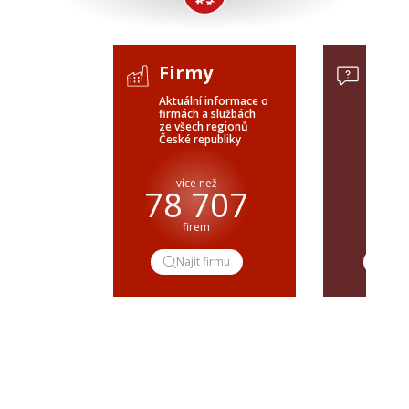
Firmy
Pop
Aktuální informace o
Poptávk
firmách a službách
celého 
ze všech regionů
veřejné
České republiky
ČR a SR
více než
pře
78 707
firem
popt
Najít firmu
Pop