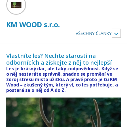
KM WOOD s.r.o.
VŠECHNY ČLÁNKY
Vlastníte les? Nechte starosti na
odbornících a získejte z něj to nejlepší
Les je krásný dar, ale taky zodpovědnost. Když se
o něj nestaráte správně, snadno se promění ve
zdroj stresu místo užitku. A právě proto je tu KM
Wood – zkušený tým, který ví, co les potřebuje, a
postará se o něj od A do Z.