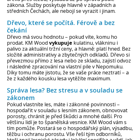
zákona. Služby poskytuje hlavně v západních a
středních Čechách, ale nebojí se vyrazit i jinam.
Dřevo, které se počítá. Férově a bez
čekání
Dřevo má svou hodnotu – pokud víte, komu ho
prodat. KM Wood
vykupuje
kulatinu, vlákninu i
palivo za aktuální tržní ceny, a hlavně: platí hned. Bez
složité administrativy a zbytečných odkladů. Dřevo si
převezmou přímo z lesa nebo ze skladu, zajistí
odvoz
i následné zpracování na vlastní pile v Nepomuku.
Díky tomu máte jistotu, že se vaše práce neztratí – a
že z každého kousku lesa vytěžíte maximum.
Správa lesa? Bez stresu a v souladu se
zákonem
Pokud vlastníte les, máte i zákonné povinnosti –
hospodařit v souladu s lesním zákonem, obnovovat
porosty, chránit je před škůdci a mnohé další. Pro
většinu lidí je to španělská vesnice. KM Wood vám s
tím pomůže. Postará se o hospodářský plán, výsadbu,
těžbu i ochranu porostu. Vše řeší tým odborníků,