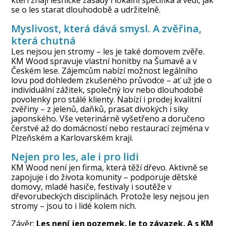
kteří znají lesnické zásady i lokální specifika a vědí, jak
se o les starat dlouhodobě a udržitelně.
Myslivost, která dává smysl. A zvěřina,
která chutná
Les nejsou jen stromy – les je také domovem zvěře.
KM Wood
spravuje vlastní honitby
na Šumavě a v
Českém lese. Zájemcům nabízí možnost legálního
lovu pod dohledem zkušeného průvodce – ať už jde o
individuální zážitek, společný lov nebo dlouhodobé
povolenky pro stálé klienty. Nabízí i prodej kvalitní
zvěřiny – z jelenů, daňků, prasat divokých i siky
japonského. Vše veterinárně vyšetřeno a doručeno
čerstvé až do domácností nebo restaurací zejména v
Plzeňském a Karlovarském kraji.
Nejen pro les, ale i pro lidi
KM Wood není jen firma, která těží dřevo. Aktivně se
zapojuje i do života komunity – podporuje dětské
domovy, mladé hasiče, festivaly i soutěže v
dřevorubeckých disciplínách. Protože lesy nejsou jen
stromy – jsou to i lidé kolem nich.
Závěr:
Les není jen pozemek. Je to závazek. A s KM