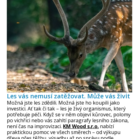
Les vás nemusí zatěžovat. Může vás živit
Možná jste les zdědili. Možná jste ho koupili jako
investici. Ať tak či tak – les je živý organismus, který
potřebuje péči. Když se v něm objeví kůrovec, polomy
po vichřici nebo vás zahltí paragrafy lesního zákona,
není čas na improvizaci.
KM Wood s.r.o.
nabízí
praktickou pomoc ve všech směrech – od výkupu
dřeva přes těžbu, výsadbu až po správu podle