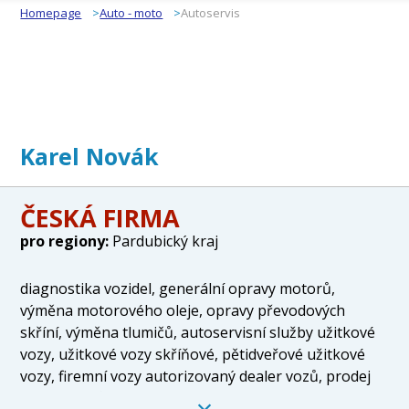
Homepage
Auto - moto
Autoservis
Karel Novák
ČESKÁ FIRMA
pro regiony:
Pardubický kraj
diagnostika vozidel, generální opravy motorů,
výměna motorového oleje, opravy převodových
skříní, výměna tlumičů, autoservisní služby užitkové
vozy, užitkové vozy skříňové, pětidveřové užitkové
vozy, firemní vozy autorizovaný dealer vozů, prodej
SUV, sedanů, kombi, hatchback, prodej originálních