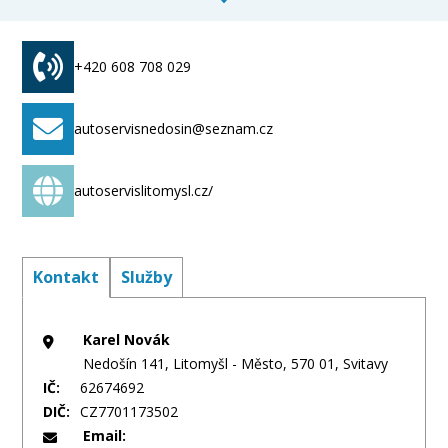
náhradních dílů
+420 608 708 029
autoservisnedosin@seznam.cz
autoservislitomysl.cz/
Kontakt
Služby
Karel Novák
Nedošín 141, Litomyšl - Město, 570 01, Svitavy
IČ:
62674692
DIČ:
CZ7701173502
Email: