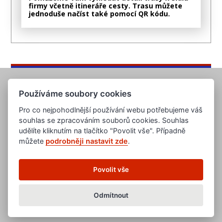
firmy včetně itineráře cesty. Trasu můžete
jednoduše načíst také pomocí QR kódu.
Používáme soubory cookies
Pro co nejpohodlnější používání webu potřebujeme váš
souhlas se zpracováním souborů cookies. Souhlas
udělíte kliknutím na tlačítko "Povolit vše". Případně
můžete
podrobněji nastavit zde
.
www.evropska-databanka.cz
www.edb.cz
www.edb.eu
Povolit vše
www.poptavka.net
www.nabidka.net
www.14000.cz
Odmítnout
clanky.edb.cz
Všeobecné obchodní podmínky