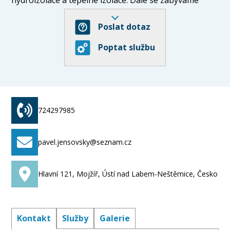
silničním stavitelsvím především zemními
a výkopovými pracemi, demolicemi,
Poslat dotaz
opravami komunikací a pokládkou zámkové dlažby.
Poptat službu
Ve svém oboru máme dlouholeté zkušenosti.
724297985
pavel.jensovsky@seznam.cz
Hlavní 121, Mojžíř, Ústí nad Labem-Neštěmice, Česko
Kontakt
Služby
Galerie