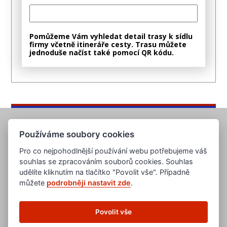
Pomůžeme Vám vyhledat detail trasy k sídlu
firmy včetně itineráře cesty. Trasu můžete
jednoduše načíst také pomocí QR kódu.
Používáme soubory cookies
Pro co nejpohodlnější používání webu potřebujeme váš
souhlas se zpracováním souborů cookies. Souhlas
udělíte kliknutím na tlačítko "Povolit vše". Případně
můžete
podrobněji nastavit zde
.
www.evropska-databanka.cz
www.edb.cz
www.edb.eu
Povolit vše
www.poptavka.net
www.nabidka.net