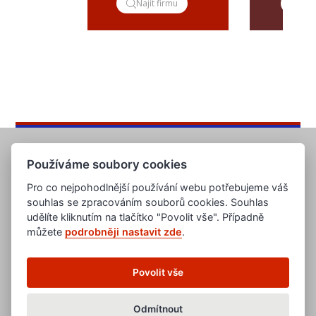
Najít firmu
Pop
Používáme soubory cookies
Pro co nejpohodlnější používání webu potřebujeme váš
souhlas se zpracováním souborů cookies. Souhlas
udělíte kliknutím na tlačítko "Povolit vše". Případně
můžete
podrobněji nastavit zde
.
www.evropska-databanka.cz
www.edb.cz
www.edb.eu
Povolit vše
www.poptavka.net
www.nabidka.net
www.14000.cz
Odmítnout