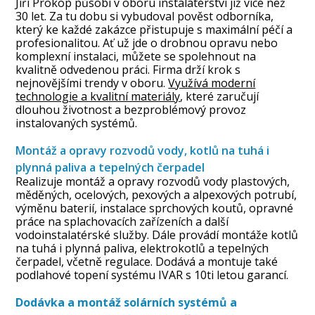
Jiří Prokop působí v oboru instalatérství již více než
30 let. Za tu dobu si vybudoval pověst odborníka,
který ke každé zakázce přistupuje s maximální péčí a
profesionalitou. Ať už jde o drobnou opravu nebo
komplexní instalaci, můžete se spolehnout na
kvalitně odvedenou práci. Firma drží krok s
nejnovějšími trendy v oboru.
Využívá moderní
technologie a kvalitní materiály
, které zaručují
dlouhou životnost a bezproblémový provoz
instalovaných systémů.
Montáž a opravy rozvodů vody, kotlů na tuhá i
plynná paliva a tepelných čerpadel
Realizuje montáž a opravy rozvodů vody plastových,
měděných, ocelových, pexových a alpexových potrubí,
výměnu baterií, instalace sprchových koutů, opravné
práce na splachovacích zařízeních a další
vodoinstalatérské služby. Dále provádí montáže kotlů
na tuhá i plynná paliva, elektrokotlů a tepelných
čerpadel, včetně regulace. Dodává a montuje také
podlahové topení systému IVAR s 10ti letou garancí.
Dodávka a montáž solárních systémů a