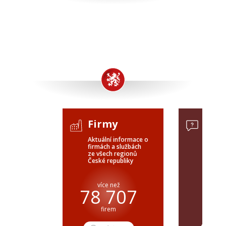
Firmy
Pop
Aktuální informace o
Poptávk
firmách a službách
celého 
ze všech regionů
veřejné
České republiky
ČR a SR
více než
pře
78 707
firem
popt