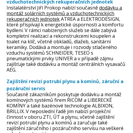
vzduchotechnických rekuperačních jednotek
Instalatérství Jiří Prokop nabízí současně
dodávku a
montáž solárních systémů a vzduchotechnických
rekuperačních jednotek
ATREA a ELEKTRODESIGN,
které přispívají k energetické úspornosti a komfortu
bydlení. V rámci nabízených služeb se dále zabývá
kompletní realizací a rekonstrukcemi koupelen a
toalet na klíč, včetně obkladů, dlažeb, sanitární
keramiky. Dodává a montuje i rozvody stlačeného
vzduchu systémů SCHNEIDER, TESEO s
pneumatickými prvky UNIVER a v případě zájmu
zajišťuje také dodávku a montáž centrálních vysavačů
AEG.
Zajištění revizí potrubí plynu a komínů, záruční a
pozáruční servis
Současně zákazníkům poskytuje dodávku a montáž
komínových systémů firem RICOM a LIBERECKÉ
KOMÍNY a také bazénové technologie ALBIXON,
BRILLIX. V neposlední řadě jim nabízí projekční
činnost v oboru ZTI, ÚT a plynu, včetně zajištění
revizí potrubí plynu a komínů a zaručuje také
zajištění záručního i pozáručního servisu na veškeré