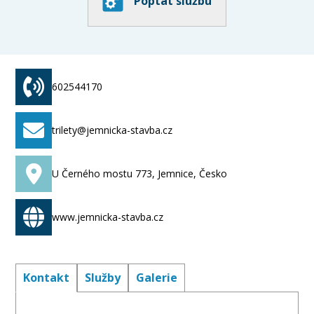
Poptat službu
602544170
trilety@jemnicka-stavba.cz
U Černého mostu 773, Jemnice, Česko
www.jemnicka-stavba.cz
Kontakt
Služby
Galerie