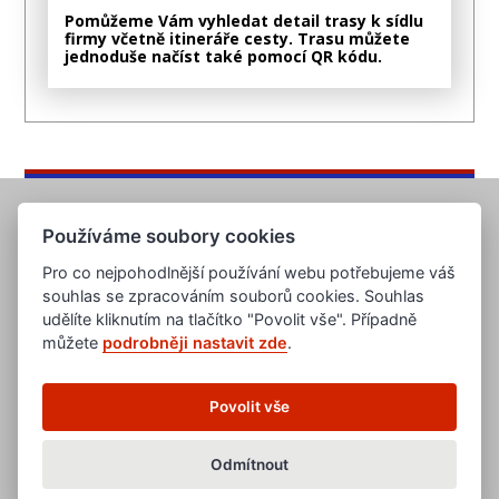
Pomůžeme Vám vyhledat detail trasy k sídlu
firmy včetně itineráře cesty. Trasu můžete
jednoduše načíst také pomocí QR kódu.
Používáme soubory cookies
Pro co nejpohodlnější používání webu potřebujeme váš
souhlas se zpracováním souborů cookies. Souhlas
udělíte kliknutím na tlačítko "Povolit vše". Případně
můžete
podrobněji nastavit zde
.
www.evropska-databanka.cz
www.edb.cz
www.edb.eu
Povolit vše
www.poptavka.net
www.nabidka.net
www.14000.cz
Odmítnout
clanky.edb.cz