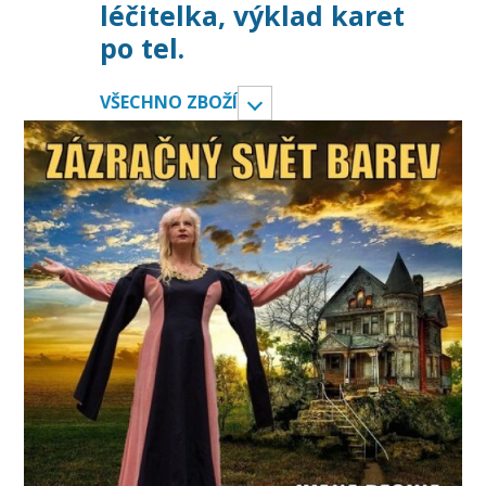
léčitelka, výklad karet
po tel.
VŠECHNO ZBOŽÍ