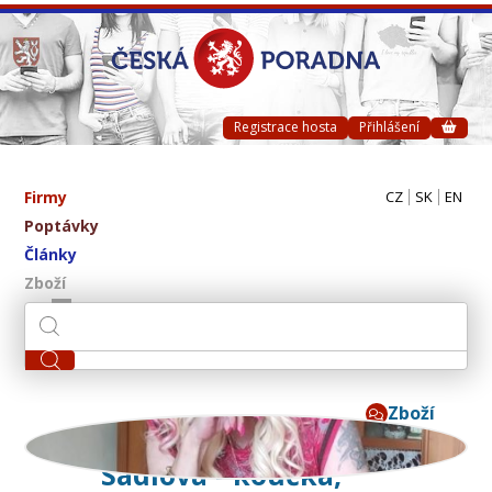
Registrace hosta
Přihlášení
Firmy
CZ
SK
EN
Poptávky
Články
Zboží
Zboží
Ivana Regina Kupcová
Sádlová - koučka,