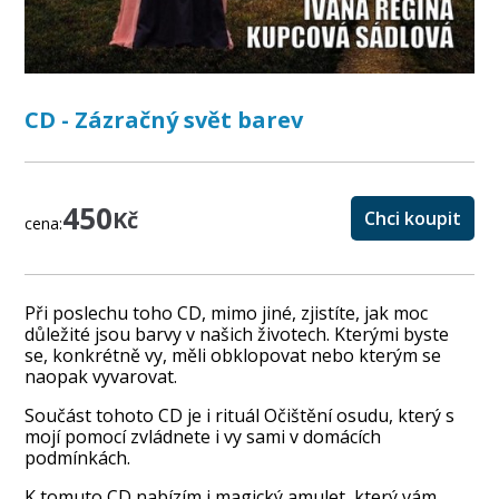
CD - Zázračný svět barev
450
Kč
Chci koupit
cena:
Při poslechu toho CD, mimo jiné, zjistíte, jak moc
důležité jsou barvy v našich životech. Kterými byste
se, konkrétně vy, měli obklopovat nebo kterým se
naopak vyvarovat.
Součást tohoto CD je i rituál Očištění osudu, který s
mojí pomocí zvládnete i vy sami v domácích
podmínkách.
K tomuto CD nabízím i magický amulet, který vám