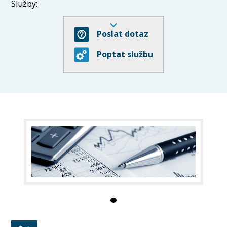
Služby:
- vedení účetnictví
Poslat dotaz
- daňová přiznání
Poptat službu
- mzdová agenda
Kancelář se nachází na adrese Jana Zajíce 946/4,
Praha.