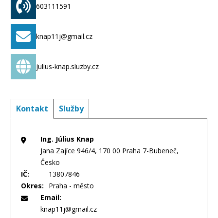
603111591
knap11j@gmail.cz
julius-knap.sluzby.cz
Kontakt
Služby
Ing. Július Knap
Jana Zajíce 946/4, 170 00 Praha 7-Bubeneč,
Česko
IČ:
13807846
Okres:
Praha - město
Email:
knap11j@gmail.cz