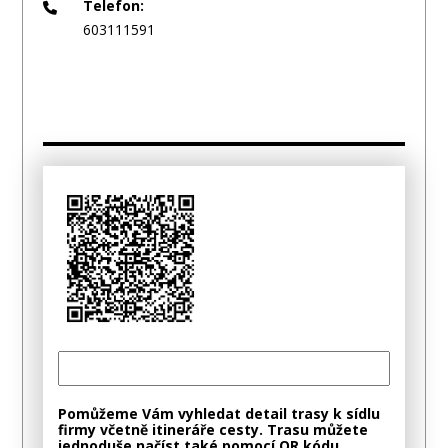
Telefon:
603111591
Pomůžeme Vám vyhledat detail trasy k sídlu
firmy včetně itineráře cesty. Trasu můžete
jednoduše načíst také pomocí QR kódu.