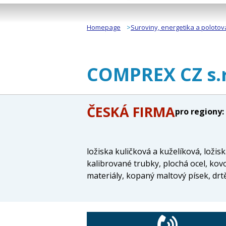
Homepage
Suroviny, energetika a polotov
COMPREX CZ s.r
ČESKÁ FIRMA
pro regiony:
ložiska kuličková a kuželíková, ložis
kalibrované trubky, plochá ocel, kov
materiály, kopaný maltový písek, drt