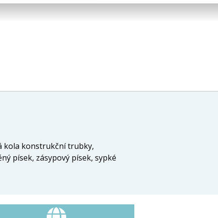
á kola konstrukční trubky,
děný písek, zásypový písek, sypké