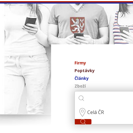
Firmy
Poptávky
Články
Zboží
Celá ČR