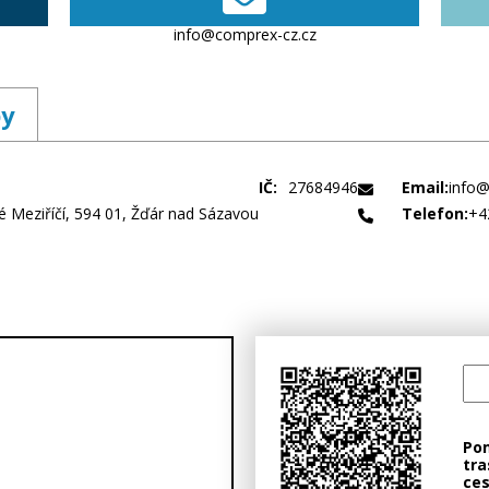
info@comprex-cz.cz
by
IČ:
27684946
Email:
info@
 Meziříčí, 594 01, Žďár nad Sázavou
Telefon:
+4
Po
tra
ces