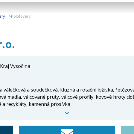
ary
Polotovary
.o.
Kraj Vysočina
ka válečková a soudečková, kluzná a rotační ložiska, řetězov
ová madla, válcované pruty, válcové profily, kovové hroty cí
ě a recykláty, kamenná prosívka