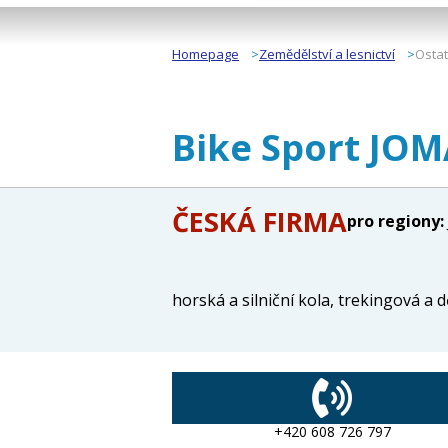
Homepage
Zemědělství a lesnictví
Ostat
Bike Sport JO
ČESKÁ FIRMA
pro regiony:
horská a silniční kola, trekingová a d
+420 608 726 797