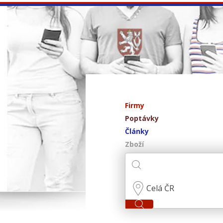
Firmy
Poptávky
Články
Zboží
Celá ČR