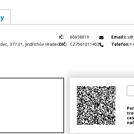
by
IČ:
60658819
Email:
b.s@
adec, 377 01, Jindřichův Hradec
DIČ:
CZ7561011403
Telefon:
+4
Po
tra
ces
nač