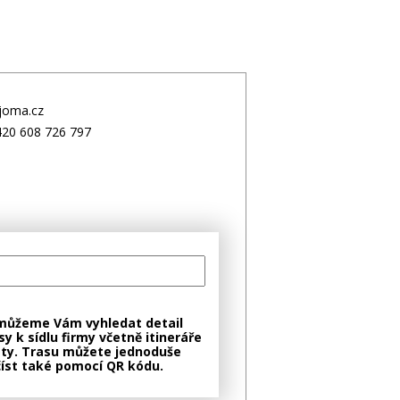
joma.cz
20 608 726 797
můžeme Vám vyhledat detail
sy k sídlu firmy včetně itineráře
ty. Trasu můžete jednoduše
íst také pomocí QR kódu.