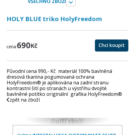
VŠECHNO ZBOŽÍ
HOLY BLUE triko HolyFreedom
690
Kč
Chci koupit
cena:
Původní cena 990,- Kč materiál 100% bavlněná
dresová tkanina pogumovaná ochrana
HolyFreedom® je aplikována na zadní stranu
kontrastní šití po stranách u výstřihu dvojité
bavlněné potítko originální grafika HolyFreedom®
zpět na zboží
Další zboží