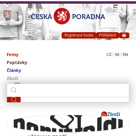
Registrace hosta
Přihlášení
Firmy
CZ
SK
EN
Poptávky
Články
Zboží
Zboží
Baruffaldi