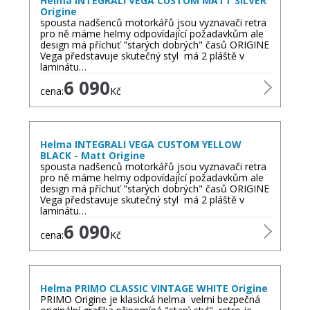
Helma INTEGRALI VEGA CUSTOM MATT SILVER
Origine
spousta nadšenců motorkářů jsou vyznavači retra
pro ně máme helmy odpovídající požadavkům ale
design má příchuť "starých dobrých" časů ORIGINE
Vega představuje skutečný styl má 2 pláště v
laminátu…
6 090
cena:
Kč
Helma INTEGRALI VEGA CUSTOM YELLOW
BLACK - Matt Origine
spousta nadšenců motorkářů jsou vyznavači retra
pro ně máme helmy odpovídající požadavkům ale
design má příchuť "starých dobrých" časů ORIGINE
Vega představuje skutečný styl má 2 pláště v
laminátu…
6 090
cena:
Kč
Helma PRIMO CLASSIC VINTAGE WHITE Origine
PRIMO Origine je klasická helma velmi bezpečná