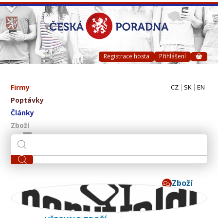
Registrace hosta
Přihlášení
Firmy
CZ
SK
EN
Poptávky
Články
Zboží
Zboží
Baruffaldi