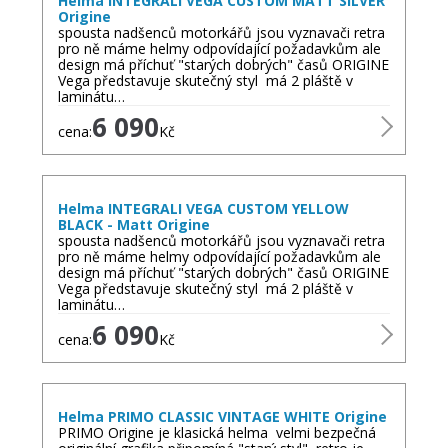
Helma INTEGRALI VEGA CUSTOM MATT SILVER
Origine
spousta nadšenců motorkářů jsou vyznavači retra
pro ně máme helmy odpovídající požadavkům ale
design má příchuť "starých dobrých" časů ORIGINE
Vega představuje skutečný styl má 2 pláště v
laminátu…
6 090
cena:
Kč
Helma INTEGRALI VEGA CUSTOM YELLOW
BLACK - Matt Origine
spousta nadšenců motorkářů jsou vyznavači retra
pro ně máme helmy odpovídající požadavkům ale
design má příchuť "starých dobrých" časů ORIGINE
Vega představuje skutečný styl má 2 pláště v
laminátu…
6 090
cena:
Kč
Helma PRIMO CLASSIC VINTAGE WHITE Origine
PRIMO Origine je klasická helma velmi bezpečná