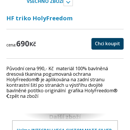
VŠECHNO ZBOŽÍ
HF triko HolyFreedom
690
Kč
Chci koupit
cena:
Původní cena 990,- Kč materiál 100% bavlněná
dresová tkanina pogumovaná ochrana
HolyFreedom® je aplikována na zadní stranu
kontrastní šití po stranách u výstřihu dvojité
bavlněné potítko originální grafika HolyFreedom®
zpět na zboží
Další zboží