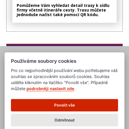
Pomůžeme Vám vyhledat detail trasy k sídlu
firmy včetně itineráře cesty. Trasu můžete
jednoduše načíst také pomocí QR kódu.
Používáme soubory cookies
Pro co nejpohodlnější používání webu potřebujeme váš
souhlas se zpracováním souborů cookies. Souhlas
udělíte kliknutím na tlačítko "Povolit vše". Případně
můžete
podrobněji nastavit zde
.
www.evropska-databanka.cz
www.edb.cz
www.edb.eu
Povolit vše
www.poptavka.net
www.nabidka.net
www.14000.cz
Odmítnout
clanky.edb.cz