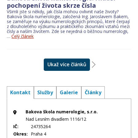
pochopení života skrze čísla
Všimli jste si někdy, jak čísla mohou ovlivnit naše životy?
Bakova škola numerologie, založená Ing. Jaroslavem Bakem,
se zaměřuje na výuku numerologických principů, které čerpají
z dlouholetého výzkumu a praktického zkoumání vztahů mezi
čísly a naším životem. Zde se nejedná o běžnou numerologii,
…
Celý článek
Ukaž více článků
Kontakt
Služby
Galerie
Články
Bakova škola numerologie, s.r.o.
Nad Lesním divadlem 1116/12
IČ:
24735264
Okres:
Praha 4