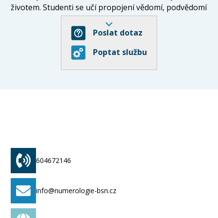
životem. Studenti se učí propojení vědomí, podvědomí
a nevědomí, což jim umožňuje lépe se orientovat v
různých oblastech života. Systém školy je postaven
Poslat dotaz
na empirickém výzkumu a pomáhá porozumět
Poptat službu
osobnímu i společenskému vývoji. Absolventi kurzů
získávají hlubší vhled do fungování světa a
mezilidských vztahů.
604672146
info@numerologie-bsn.cz