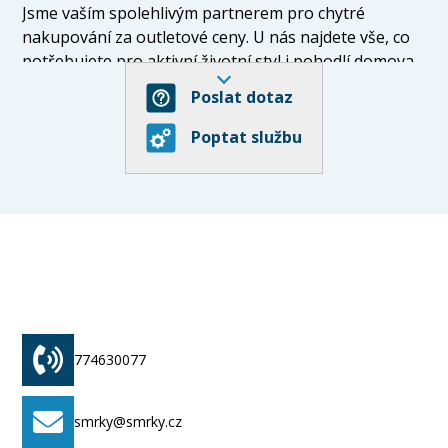
Jsme vaším spolehlivým partnerem pro chytré
nakupování za outletové ceny. U nás najdete vše, co
potřebujete pro aktivní životní styl i pohodlí domova
– od sportovních potřeb přes elektroniku až po
Poslat dotaz
zdravotnické vybavení.
Poptat službu
Naše produkty jsou pečlivě vybírané, kvalitní a
především za ceny, které potěší. U Smrky.cz totiž
věříme, že za kvalitu nemusíte platit plnou cenu.
Vydejte se k nám a získejte to nejlepší za rozumné
peníze!
774630077
smrky@smrky.cz