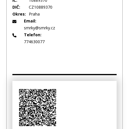
IČ:
10889370
DIČ:
CZ10889370
Okres:
Praha
Email:
smrky@smrky.cz
Telefon:
774630077