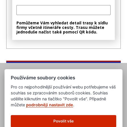
Pomůžeme Vám vyhledat detail trasy k sídlu
firmy včetně itineráře cesty. Trasu můžete
jednoduše načíst také pomocí QR kódu.
Používáme soubory cookies
Pro co nejpohodlnější používání webu potřebujeme váš
souhlas se zpracováním souborů cookies. Souhlas
udělíte kliknutím na tlačítko "Povolit vše". Případně
můžete
podrobněji nastavit zde
.
www.evropska-databanka.cz
www.edb.cz
www.edb.eu
Povolit vše
www.poptavka.net