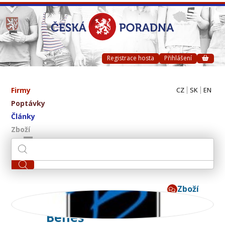
Registrace hosta
Přihlášení
Firmy
CZ
SK
EN
Poptávky
Články
Zboží
Zboží
B.NETON - Miroslav
Beneš