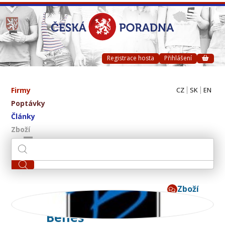
Registrace hosta
Přihlášení
Firmy
CZ
SK
EN
Poptávky
Články
Zboží
Zboží
B.NETON - Miroslav
Beneš