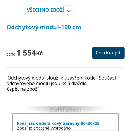
VŠECHNO ZBOŽÍ
Odchytový modul-100 cm
1 554
Kč
Chci koupit
cena:
Odchytový modul slouží k uzavření kotle. Součástí
odchytového modlu jsou ks 3 dlaždic.
zpět na zboží
Další zboží
Květináč obdélníkový barevný 80x30x25
Zboží je dočasně vyprodáno