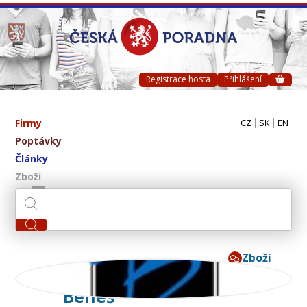
Registrace hosta
Přihlášení
Firmy
CZ
SK
EN
Poptávky
Články
Zboží
Zboží
B.NETON - Miroslav
Beneš