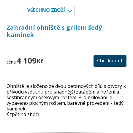
VŠECHNO ZBOŽÍ
Zahradní ohniště s grilem šedý
kamínek
4 109
Kč
Chci koupit
cena:
Ohniště je složeno ze dvou betonových dílů s otvory k
přívodu vzduchu pro snadnější zatápění a hoření a
šestihranným ocelovým roštem. Pro grilování je
vybaveno plochým roštem. barevné provedení - šedý
kamínek
zpět na zboží