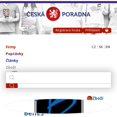
Registrace hosta
Přihlášení
Firmy
CZ
SK
EN
Poptávky
Články
Zboží
Zboží
B.NETON - Miroslav
Beneš