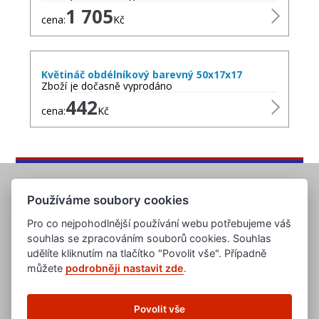
1 705
cena:
Kč
Květináč obdélníkový barevný 50x17x17
Zboží je dočasně vyprodáno
442
cena:
Kč
Používáme soubory cookies
Pro co nejpohodlnější používání webu potřebujeme váš
souhlas se zpracováním souborů cookies. Souhlas
udělíte kliknutím na tlačítko "Povolit vše". Případně
můžete
podrobněji nastavit zde
.
www.evropska-databanka.cz
www.edb.cz
www.edb.eu
Povolit vše
www.poptavka.net