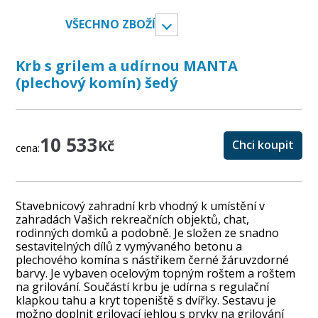
VŠECHNO ZBOŽÍ
Krb s grilem a udírnou MANTA
(plechový komín) šedý
10 533
Kč
Chci koupit
cena:
Stavebnicový zahradní krb vhodný k umístění v
zahradách Vašich rekreačních objektů, chat,
rodinných domků a podobně. Je složen ze snadno
sestavitelných dílů z vymývaného betonu a
plechového komína s nástřikem černé žáruvzdorné
barvy. Je vybaven ocelovým topným roštem a roštem
na grilování. Součástí krbu je udírna s regulační
klapkou tahu a kryt topeniště s dvířky. Sestavu je
možno doplnit grilovací jehlou s prvky na grilování