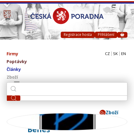
Registrace hosta
Přihlášení
Firmy
CZ
SK
EN
Poptávky
Články
Zboží
Zboží
B.NETON - Miroslav
Beneš