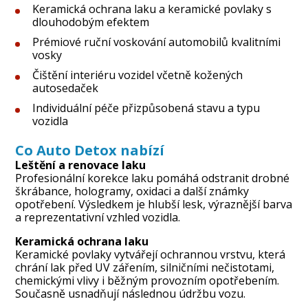
Keramická ochrana laku a keramické povlaky s
dlouhodobým efektem
Prémiové ruční voskování automobilů kvalitními
vosky
Čištění interiéru vozidel včetně kožených
autosedaček
Individuální péče přizpůsobená stavu a typu
vozidla
Co Auto Detox nabízí
Leštění a renovace laku
Profesionální korekce laku pomáhá odstranit drobné
škrábance, hologramy, oxidaci a další známky
opotřebení. Výsledkem je hlubší lesk, výraznější barva
a reprezentativní vzhled vozidla.
Keramická ochrana laku
Keramické povlaky vytvářejí ochrannou vrstvu, která
chrání lak před UV zářením, silničními nečistotami,
chemickými vlivy i běžným provozním opotřebením.
Současně usnadňují následnou údržbu vozu.