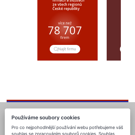
firmách a službách
celého 
ze všech regionů
veřejné
České republiky
ČR a SR
více než
pře
78 707
firem
popt
Najít firmu
Pop
Používáme soubory cookies
Pro co nejpohodlnější používání webu potřebujeme váš
souhlas se zpracováním souborů cookies. Souhlas