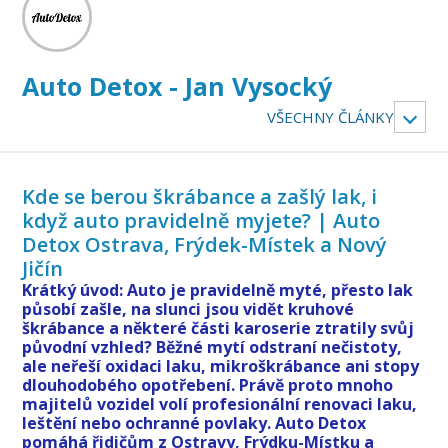
Auto Detox - Jan Vysocký
VŠECHNY ČLÁNKY
Kde se berou škrábance a zašlý lak, i
když auto pravidelně myjete? | Auto
Detox Ostrava, Frýdek-Místek a Nový
Jičín
Krátký úvod: Auto je pravidelně myté, přesto lak
působí zašle, na slunci jsou vidět kruhové
škrábance a některé části karoserie ztratily svůj
původní vzhled? Běžné mytí odstraní nečistoty,
ale neřeší oxidaci laku, mikroškrábance ani stopy
dlouhodobého opotřebení. Právě proto mnoho
majitelů vozidel volí profesionální renovaci laku,
leštění nebo ochranné povlaky. Auto Detox
pomáhá řidičům z Ostravy, Frýdku-Místku a