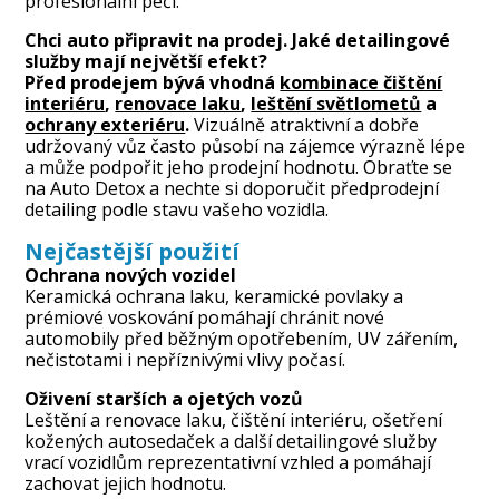
profesionální péči.
Chci auto připravit na prodej. Jaké detailingové
služby mají největší efekt?
Před prodejem bývá vhodná
kombinace čištění
interiéru
,
renovace laku
,
leštění světlometů
a
ochrany exteriéru
.
Vizuálně atraktivní a dobře
udržovaný vůz často působí na zájemce výrazně lépe
a může podpořit jeho prodejní hodnotu. Obraťte se
na Auto Detox a nechte si doporučit předprodejní
detailing podle stavu vašeho vozidla.
Nejčastější použití
Ochrana nových vozidel
Keramická ochrana laku, keramické povlaky a
prémiové voskování pomáhají chránit nové
automobily před běžným opotřebením, UV zářením,
nečistotami i nepříznivými vlivy počasí.
Oživení starších a ojetých vozů
Leštění a renovace laku, čištění interiéru, ošetření
kožených autosedaček a další detailingové služby
vrací vozidlům reprezentativní vzhled a pomáhají
zachovat jejich hodnotu.