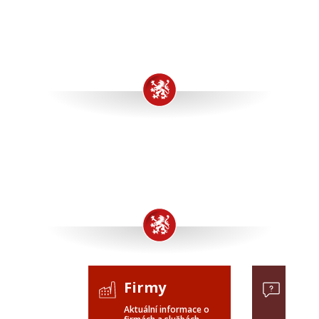
Firmy
Pop
Aktuální informace o
Poptávk