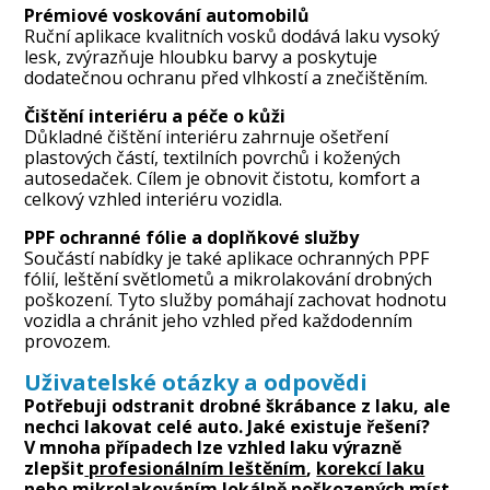
Prémiové voskování automobilů
Ruční aplikace kvalitních vosků dodává laku vysoký
lesk, zvýrazňuje hloubku barvy a poskytuje
dodatečnou ochranu před vlhkostí a znečištěním.
Čištění interiéru a péče o kůži
Důkladné čištění interiéru zahrnuje ošetření
plastových částí, textilních povrchů i kožených
autosedaček. Cílem je obnovit čistotu, komfort a
celkový vzhled interiéru vozidla.
PPF ochranné fólie a doplňkové služby
Součástí nabídky je také aplikace ochranných PPF
fólií, leštění světlometů a mikrolakování drobných
poškození. Tyto služby pomáhají zachovat hodnotu
vozidla a chránit jeho vzhled před každodenním
provozem.
Uživatelské otázky a odpovědi
Potřebuji odstranit drobné škrábance z laku, ale
nechci lakovat celé auto. Jaké existuje řešení?
V mnoha případech lze vzhled laku výrazně
zlepšit
profesionálním leštěním
,
korekcí laku
nebo
mikrolakováním lokálně
poškozených míst.