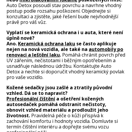
Auto Detox posoudí stav povrchu a navrhne vhodný
postup podle rozsahu poškození. Objednejte si
konzultaci a zjistěte, jaké řešení bude nejvhodnější
právě pro váš vůz.
Vyplatí se keramická ochrana i u auta, které není
úplně nové?
Ano.
Keramická ochrana laku
se často aplikuje
nejen na nová vozidla, ale také na
automobily po
renovaci a leštění laku
.
Pomáhá chránit povrch před
UV zářením, nečistotami i běžným opotřebením a
usnadňuje následnou údržbu. Kontaktujte Auto
Detox a nechte si doporučit vhodný keramický povlak
pro vaše vozidlo.
Kožené sedačky jsou zašlé a ztratily původní
vzhled. Dá se to napravit?
Profesionální čištění
a ošetření kožených
autosedaček pomáhá odstranit nečistoty,
obnovit vzhled materiálu a prodloužit jeho
životnost.
Pravidelná péče o kůži přispívá k
zachování komfortu i hodnoty vozidla. Domluvte si
termín čištění interiéru a dopřejte svému vozu