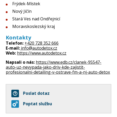
Frýdek-Místek
Nový Jičín
Stará Ves nad Ondřejnicí
Moravskoslezský kraj
Kontakty
Telefon:
+420 728 352 666
E-mail:
info@autodetox.cz
Web:
https://www.autodetox.cz
Napsali o nás:
https://www.edb.cz/clanek-95547-
auto-uz-nevypada-jako-driv-kde-zajistit-
profesionalni-detailing-v-ostrave-fm-a-nj-auto-detox
Poslat dotaz
Poptat službu