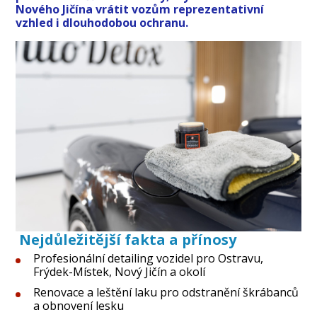
Nového Jičína vrátit vozům reprezentativní
vzhled i dlouhodobou ochranu.
Nejdůležitější fakta a přínosy
Profesionální detailing vozidel pro Ostravu,
Frýdek-Místek, Nový Jičín a okolí
Renovace a leštění laku pro odstranění škrábanců
a obnovení lesku