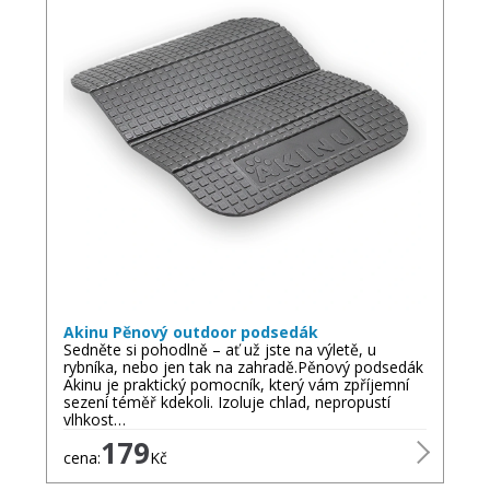
Akinu Pěnový outdoor podsedák
Sedněte si pohodlně – ať už jste na výletě, u
rybníka, nebo jen tak na zahradě.Pěnový podsedák
Akinu je praktický pomocník, který vám zpříjemní
sezení téměř kdekoli. Izoluje chlad, nepropustí
vlhkost…
179
cena:
Kč