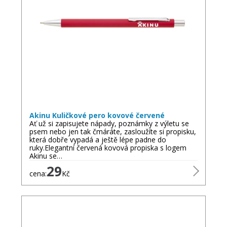
Akinu Kuličkové pero kovové červené
Ať už si zapisujete nápady, poznámky z výletu se
psem nebo jen tak čmáráte, zasloužíte si propisku,
která dobře vypadá a ještě lépe padne do
ruky.Elegantní červená kovová propiska s logem
Akinu se…
29
cena:
Kč