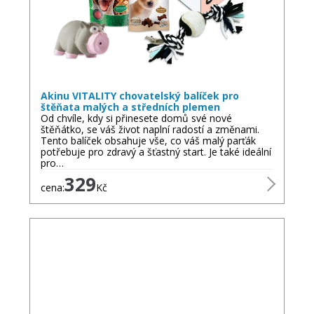
Akinu VITALITY chovatelský balíček pro
štěňata malých a středních plemen
Od chvíle, kdy si přinesete domů své nové
štěňátko, se váš život naplní radostí a změnami.
Tento balíček obsahuje vše, co váš malý parťák
potřebuje pro zdravý a šťastný start. Je také ideální
pro…
329
cena:
Kč