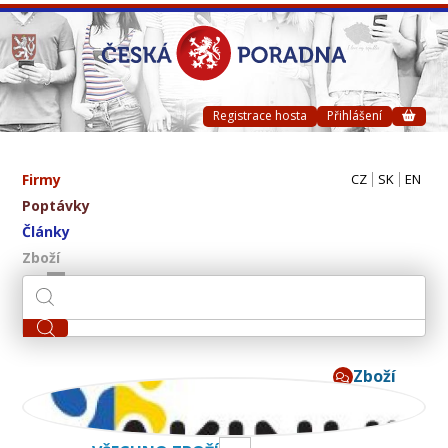
Registrace hosta
Přihlášení
Firmy
CZ
SK
EN
Poptávky
Články
Zboží
Zboží
AKINU CZ s.r.o.