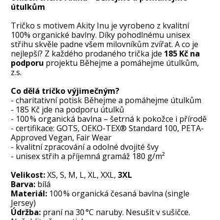
útulkům
Tričko s motivem Akity Inu je vyrobeno z kvalitní
100% organické bavlny. Díky pohodlnému unisex
střihu skvěle padne všem milovníkům zvířat. A co je
nejlepší? Z každého prodaného trička jde
185 Kč na
podporu
projektu
Běhejme a pomáhejme útulkům,
z.s.
Co dělá tričko výjimečným?
- charitativní potisk Běhejme a pomáhejme útulkům
- 185 Kč jde na podporu útulků
- 100 % organická bavlna – šetrná k pokožce i přírodě
- certifikace: GOTS, OEKO-TEX® Standard 100, PETA-
Approved Vegan, Fair Wear
- kvalitní zpracování a odolné dvojité švy
- unisex střih a příjemná gramáž 180 g/m²
Velikost:
XS, S, M, L, XL, XXL,
3XL
Barva:
bílá
Materiál:
100 % organická česaná bavlna (single
Jersey)
Údržba:
praní na 30 °C naruby. Nesušit v sušičce.