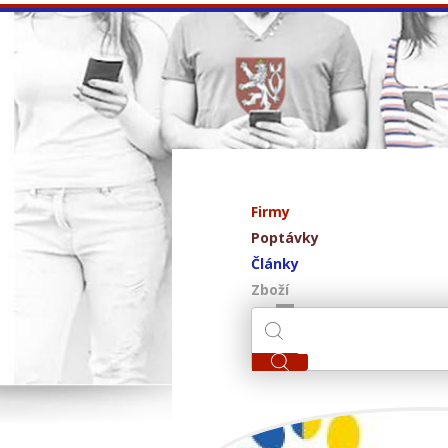
Firmy
Poptávky
Články
Zboží
AKIN