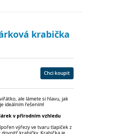
dárková krabička
Chci koupit
ířátko, ale lámete si hlavu, jak
je ideálním řešením!
dárek v přírodním vzhledu
pořen výřezy ve tvaru tlapiček z
t dovnitř krabičky. Krabička je