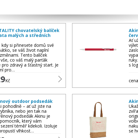
TALITY chovatelský balíček
Aki
ata malých a středních
čer
Ať u
, kdy si přinesete domů své
výle
átko, se váš život naplní
zasl
 změnami. Tento balíček
vypa
vše, co váš malý parťák
ruky
 pro zdravý a šťastný start. Je
s lo
lní pro…
29
Kč
cena
ěnový outdoor podsedák
Aki
i pohodlně – ať už jste na
Ukaž
 rybníka, nebo jen tak na
zvíř
Pěnový podsedák Akinu je
orig
 pomocník, který vám
volb
 sezení téměř kdekoli. Izoluje
naku
propustí vlhkost…
se h