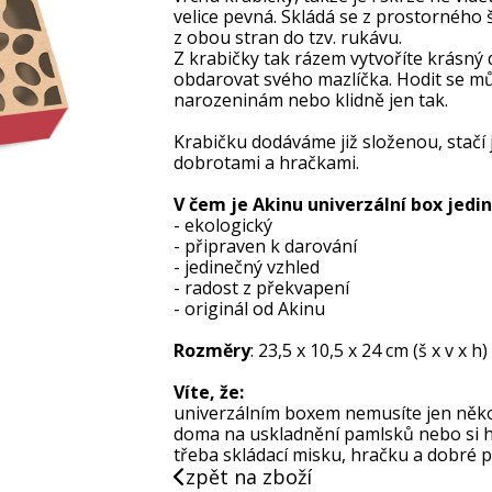
velice pevná. Skládá se z prostorného 
z obou stran do tzv. rukávu.
Z krabičky tak rázem vytvoříte krásný
obdarovat svého mazlíčka. Hodit se m
narozeninám nebo klidně jen tak.
Krabičku dodáváme již složenou, stačí 
dobrotami a hračkami.
V čem je Akinu univerzální box jedi
- ekologický
- připraven k darování
- jedinečný vzhled
- radost z překvapení
- originál od Akinu
Rozměry
: 23,5 x 10,5 x 24 cm (š x v x h)
Víte, že:
univerzálním boxem nemusíte jen něk
doma na uskladnění pamlsků nebo si ho 
třeba skládací misku, hračku a dobré 
zpět na zboží