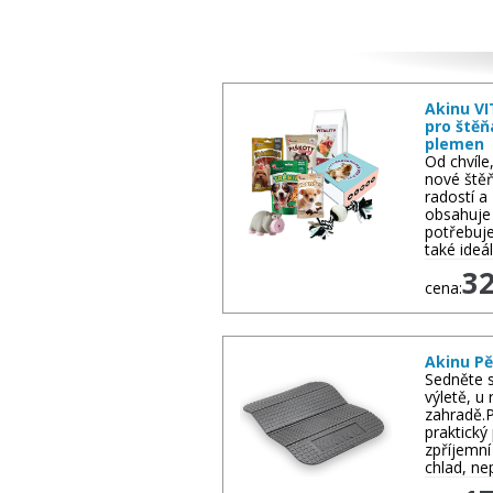
Další zboží
Akinu VI
pro štěň
plemen
Od chvíle
nové štěň
radostí a
obsahuje 
potřebuje
také ideá
3
cena:
Akinu P
Sedněte s
výletě, u
zahradě.
praktický
zpříjemní
chlad, ne