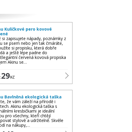
nu Kuličkové pero kovové
vené
ž si zapisujete nápady, poznámky z
tu se psem nebo jen tak čmáráte,
oužíte si propisku, která dobře
dá a ještě lépe padne do
.Elegantní červená kovová propiska
gem Akinu se…
29
:
Kč
nu Bavlněná ekologická taška
te, že vám záleží na přírodě i
atech. Akinu ekologická taška s
inálními kresbičkami je ideální
ou pro všechny, kteří chtějí
povat stylově a udržitelně. Skvěle
odí na nákupy,…