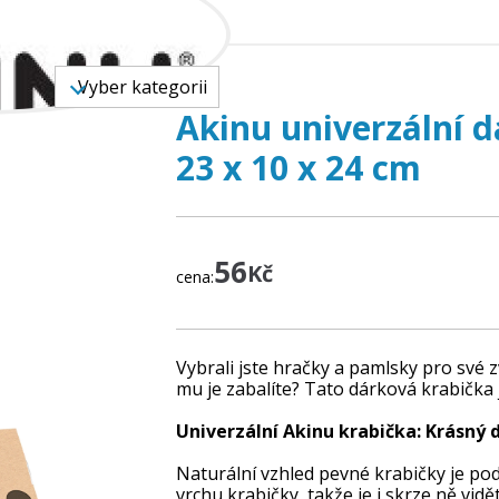
 ZBOŽÍ
Vyber kategorii
Akinu univerzální 
23 x 10 x 24 cm
56
Kč
cena:
Vybrali jste hračky a pamlsky pro své zv
mu je zabalíte? Tato dárková krabička 
Univerzální Akinu krabička: Krásný 
Naturální vzhled pevné krabičky je pod
vrchu krabičky, takže je i skrze ně vidě