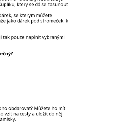
šuplíku, který se dá se zasunout
 dárek, se kterým můžete
ůže jako dárek pod stromeček, k
ji tak pouze naplnit vybranými
nečný?
oho obdarovat? Můžete ho mít
vzít na cesty a uložit do něj
pamlsky.