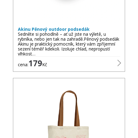
Akinu Pěnový outdoor podsedák
Sedněte si pohodlně – ať už jste na výletě, u
rybníka, nebo jen tak na zahradě.Pěnový podsedák
Akinu je praktický pomocník, který vám zpříjemní
sezení téměř kdekoli. Izoluje chlad, nepropustí
vlhkost…
179
cena:
Kč