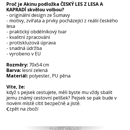
Proč je Akinu podložka ČESKÝ LES Z LESA A
KAPRADÍ skvělou volbou?
- originální design ze Šumavy
- motivy, zvířata a prvky pocházející z reálií českého
lesa
- praktický obdélníkový tvar
- kvalitní zpracování
- protiskluzová úprava
- snadná údržba
- vyrobeno v EU
Rozměry:
70x54 cm
Barva:
lesní zelená
Materiál:
polyester, PU pěna
Víte, že:
když s pejsek cestujete, měli byste mu vždy sbalit
jemu známý cestovní pelíšek? Pejsek se pak bude v
novém místě cítit bezpečně a jistě.
zpět na zboží
Další zboží