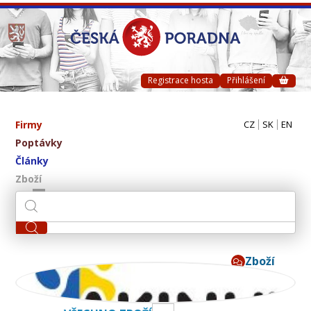
Registrace hosta
Přihlášení
Firmy
CZ
SK
EN
Poptávky
Články
Zboží
Zboží
AKINU CZ s.r.o.