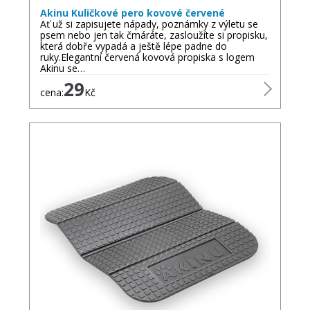
Akinu Kuličkové pero kovové červené
Ať už si zapisujete nápady, poznámky z výletu se
psem nebo jen tak čmáráte, zasloužíte si propisku,
která dobře vypadá a ještě lépe padne do
ruky.Elegantní červená kovová propiska s logem
Akinu se…
29
cena:
Kč