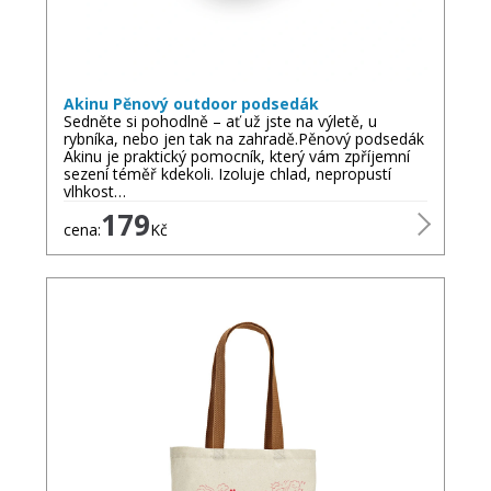
Akinu Pěnový outdoor podsedák
Sedněte si pohodlně – ať už jste na výletě, u
rybníka, nebo jen tak na zahradě.Pěnový podsedák
Akinu je praktický pomocník, který vám zpříjemní
sezení téměř kdekoli. Izoluje chlad, nepropustí
vlhkost…
179
cena:
Kč