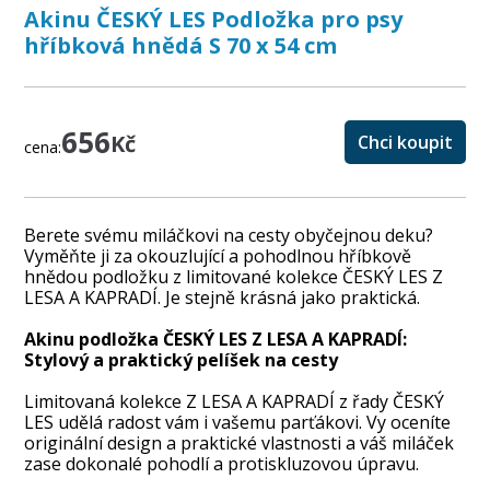
Akinu ČESKÝ LES Podložka pro psy
hříbková hnědá S 70 x 54 cm
656
Kč
Chci koupit
cena:
Berete svému miláčkovi na cesty obyčejnou deku?
Vyměňte ji za okouzlující a pohodlnou hříbkově
hnědou podložku z limitované kolekce ČESKÝ LES Z
LESA A KAPRADÍ. Je stejně krásná jako praktická.
Akinu podložka ČESKÝ LES Z LESA A KAPRADÍ:
Stylový a praktický pelíšek na cesty
Limitovaná kolekce Z LESA A KAPRADÍ z řady ČESKÝ
LES udělá radost vám i vašemu parťákovi. Vy oceníte
originální design a praktické vlastnosti a váš miláček
zase dokonalé pohodlí a protiskluzovou úpravu.