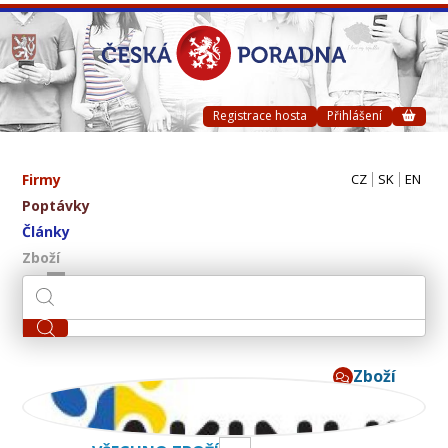
Registrace hosta
Přihlášení
Firmy
CZ
SK
EN
Poptávky
Články
Zboží
Zboží
AKINU CZ s.r.o.