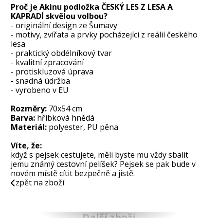
Proč je Akinu podložka ČESKÝ LES Z LESA A
KAPRADÍ skvělou volbou?
- originální design ze Šumavy
- motivy, zvířata a prvky pocházející z reálií českého
lesa
- praktický obdélníkový tvar
- kvalitní zpracování
- protiskluzová úprava
- snadná údržba
- vyrobeno v EU
Rozměry:
70x54 cm
Barva:
hříbková hnědá
Materiál:
polyester, PU pěna
Víte, že:
když s pejsek cestujete, měli byste mu vždy sbalit
jemu známý cestovní pelíšek? Pejsek se pak bude v
novém místě cítit bezpečně a jistě.
zpět na zboží
Další zboží