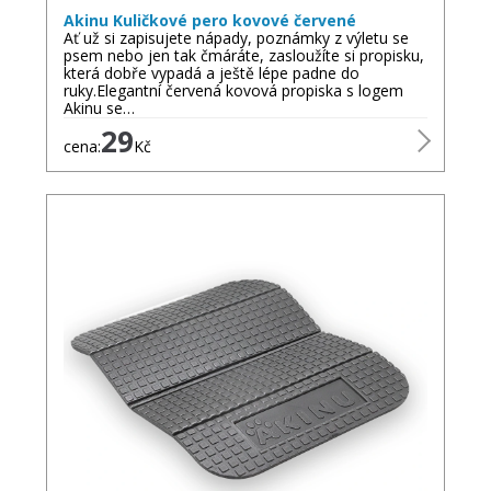
Akinu Kuličkové pero kovové červené
Ať už si zapisujete nápady, poznámky z výletu se
psem nebo jen tak čmáráte, zasloužíte si propisku,
která dobře vypadá a ještě lépe padne do
ruky.Elegantní červená kovová propiska s logem
Akinu se…
29
cena:
Kč