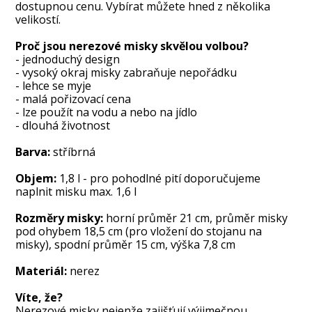
dostupnou cenu. Vybírat můžete hned z několika
velikostí.
Proč jsou nerezové misky skvělou volbou?
- jednoduchý design
- vysoký okraj misky zabraňuje nepořádku
- lehce se myje
- malá pořizovací cena
- lze použít na vodu a nebo na jídlo
- dlouhá životnost
Barva:
stříbrná
Objem:
1,8 l - pro pohodlné pití doporučujeme
naplnit misku max. 1,6 l
Rozměry misky:
horní průměr 21 cm, průměr misky
pod ohybem 18,5 cm (pro vložení do stojanu na
misky), spodní průměr 15 cm, výška 7,8 cm
Materiál:
nerez
Víte, že?
Nerezové misky nejenže zajišťují výjimečnou