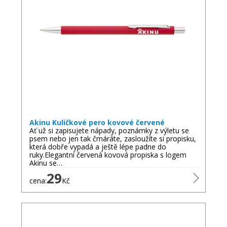
Akinu Kuličkové pero kovové červené
Ať už si zapisujete nápady, poznámky z výletu se
psem nebo jen tak čmáráte, zasloužíte si propisku,
která dobře vypadá a ještě lépe padne do
ruky.Elegantní červená kovová propiska s logem
Akinu se…
29
cena:
Kč