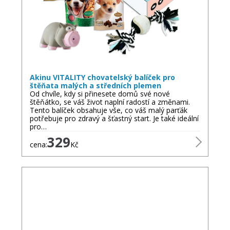
Akinu VITALITY chovatelský balíček pro
štěňata malých a středních plemen
Od chvíle, kdy si přinesete domů své nové
štěňátko, se váš život naplní radostí a změnami.
Tento balíček obsahuje vše, co váš malý parťák
potřebuje pro zdravý a šťastný start. Je také ideální
pro…
329
cena:
Kč