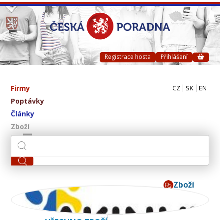
Registrace hosta
Přihlášení
Firmy
CZ
SK
EN
Poptávky
Články
Zboží
Zboží
AKINU CZ s.r.o.