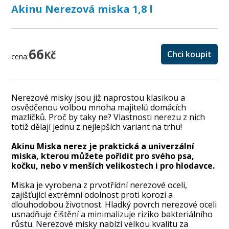
Akinu Nerezová miska 1,8 l
66
Kč
Chci koupit
cena:
Nerezové misky jsou již naprostou klasikou a
osvědčenou volbou mnoha majitelů domácích
mazlíčků. Proč by taky ne? Vlastnosti nerezu z nich
totiž dělají jednu z nejlepších variant na trhu!
Akinu Miska nerez je praktická a univerzální
miska, kterou můžete pořídit pro svého psa,
kočku, nebo v menších velikostech i pro hlodavce.
Miska je vyrobena z prvotřídní nerezové oceli,
zajišťující extrémní odolnost proti korozi a
dlouhodobou životnost. Hladký povrch nerezové oceli
usnadňuje čištění a minimalizuje riziko bakteriálního
růstu. Nerezové misky nabízí velkou kvalitu za