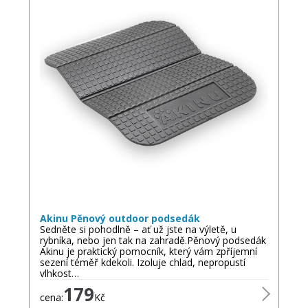
Akinu Pěnový outdoor podsedák
Sedněte si pohodlně – ať už jste na výletě, u
rybníka, nebo jen tak na zahradě.Pěnový podsedák
Akinu je praktický pomocník, který vám zpříjemní
sezení téměř kdekoli. Izoluje chlad, nepropustí
vlhkost…
179
cena:
Kč