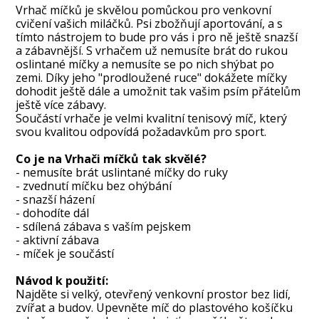
Vrhač míčků je skvělou pomůckou pro venkovní
cvičení vašich miláčků. Psi zbožňují aportování, a s
tímto nástrojem to bude pro vás i pro ně ještě snazší
a zábavnější. S vrhačem už nemusíte brát do rukou
oslintané míčky a nemusíte se po nich shýbat po
zemi. Díky jeho "prodloužené ruce" dokážete míčky
dohodit ještě dále a umožnit tak vašim psím přátelům
ještě více zábavy.
Součástí vrhače je velmi kvalitní tenisový míč, který
svou kvalitou odpovídá požadavkům pro sport.
Co je na Vrhači míčků tak skvělé?
- nemusíte brát uslintané míčky do ruky
- zvednutí míčku bez ohýbání
- snazší házení
- dohodíte dál
- sdílená zábava s vaším pejskem
- aktivní zábava
- míček je součástí
Návod k použití:
Najděte si velký, otevřený venkovní prostor bez lidí,
zvířat a budov. Upevněte míč do plastového košíčku