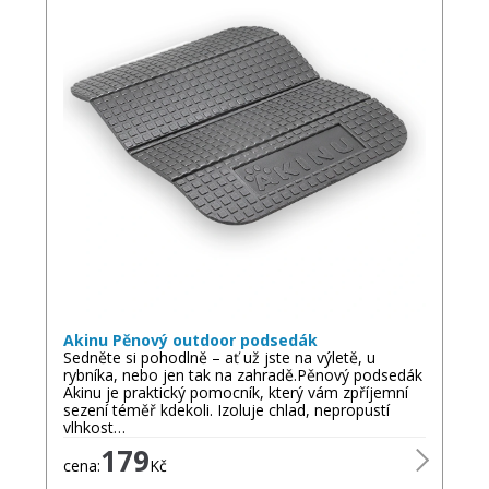
Akinu Pěnový outdoor podsedák
Sedněte si pohodlně – ať už jste na výletě, u
rybníka, nebo jen tak na zahradě.Pěnový podsedák
Akinu je praktický pomocník, který vám zpříjemní
sezení téměř kdekoli. Izoluje chlad, nepropustí
vlhkost…
179
cena:
Kč