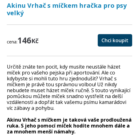
Akinu Vrhač s míčkem hračka pro psy
velký
146
Kč
Chci koupit
cena:
Určitě znáte ten pocit, kdy musíte neustále házet
míček pro vašeho pejska při aportování. Ale co
kdybyste si mohli tuto hru zjednodušit? Vrhač s
míčkem je právě tou správnou volbou! Už nikdy
nebudete muset házet míček ručně. S touto vynikající
pomůckou můžete míček snadno vystřelit na delší
vzdálenosti a dopřát tak vašemu psímu kamarádovi
víc zábavy a pohybu.
Akinu Vrhač s míčkem je taková vaše prodloužená
ruka. S jeho pomocí míček hodíte mnohem dále a
za mnohem menší námahy.