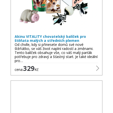
Akinu VITALITY chovatelský balíček pro
štěňata malých a středních plemen
Od chvíle, kdy si přinesete domů své nové
štěňátko, se váš život naplní radostí a změnami.
Tento balíček obsahuje vše, co váš malý parťák
potřebuje pro zdravý a šťastný start. Je také ideální
pro…
329
cena:
Kč