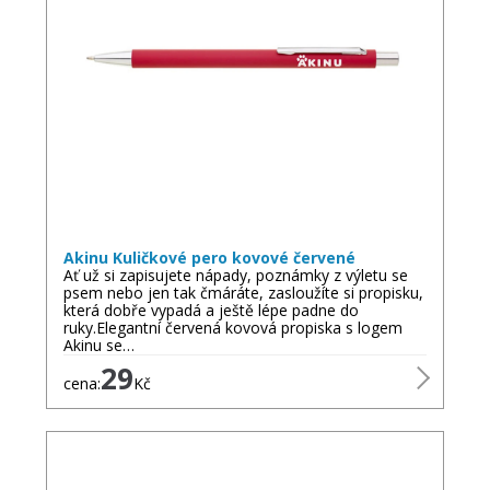
Akinu Kuličkové pero kovové červené
Ať už si zapisujete nápady, poznámky z výletu se
psem nebo jen tak čmáráte, zasloužíte si propisku,
která dobře vypadá a ještě lépe padne do
ruky.Elegantní červená kovová propiska s logem
Akinu se…
29
cena:
Kč