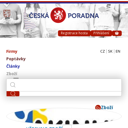
Registrace hosta
Přihlášení
Firmy
CZ
SK
EN
Poptávky
Články
Zboží
Zboží
AKINU CZ s.r.o.