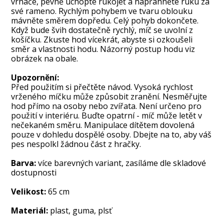
vrhače, pevně uchopte rukojeť a napřáhněte ruku za
své rameno. Rychlým pohybem ve tvaru oblouku
mávněte směrem dopředu. Celý pohyb dokončete.
Když bude švih dostatečně rychlý, míč se uvolní z
košíčku. Zkuste hod vícekrát, abyste si ozkoušeli
směr a vlastnosti hodu. Názorný postup hodu viz
obrázek na obale.
Upozornění:
Před použitím si přečtěte návod. Vysoká rychlost
vrženého míčku může způsobit zranění. Nesměřujte
hod přímo na osoby nebo zvířata. Není určeno pro
použití v interiéru. Buďte opatrní - míč může letět v
nečekaném směru. Manipulace dítětem dovolená
pouze v dohledu dospělé osoby. Dbejte na to, aby váš
pes nespolkl žádnou část z hračky.
Barva:
více barevných variant, zasíláme dle skladové
dostupnosti
Velikost:
65 cm
Materiál:
plast, guma, plsť