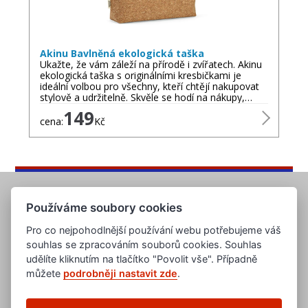
Akinu Bavlněná ekologická taška
Ukažte, že vám záleží na přírodě i zvířatech. Akinu
ekologická taška s originálními kresbičkami je
ideální volbou pro všechny, kteří chtějí nakupovat
stylově a udržitelně. Skvěle se hodí na nákupy,…
149
cena:
Kč
Používáme soubory cookies
Pro co nejpohodlnější používání webu potřebujeme váš
souhlas se zpracováním souborů cookies. Souhlas
udělíte kliknutím na tlačítko "Povolit vše". Případně
můžete
podrobněji nastavit zde
.
www.evropska-databanka.cz
www.edb.cz
www.edb.eu