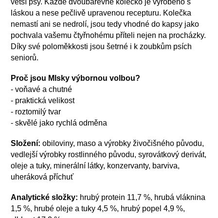
větší psy. Každé dvoubarevné kolečko je vyrobeno s
láskou a nese pečlivě upravenou recepturu. Kolečka
nemastí ani se nedrolí, jsou tedy vhodné do kapsy jako
pochvala vašemu čtyřnohému příteli nejen na procházky.
Díky své poloměkkosti jsou šetrné i k zoubkům psích
seniorů.
Proč jsou Mlsky výbornou volbou?
-
voňavé a chutné
- praktická velikost
- roztomilý tvar
- skvělé jako rychlá odměna
Složení:
obiloviny, maso a výrobky živočišného původu,
vedlejší výrobky rostlinného původu, syrovátkový derivát,
oleje a tuky, minerální látky, konzervanty, barviva,
uheráková příchuť
Analytické složky:
hrubý protein 11,7 %, hrubá vláknina
1,5 %, hrubé oleje a tuky 4,5 %, hrubý popel 4,9 %,