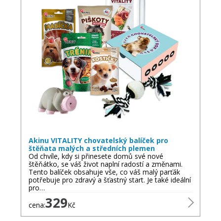
Akinu VITALITY chovatelský balíček pro
štěňata malých a středních plemen
Od chvíle, kdy si přinesete domů své nové
štěňátko, se váš život naplní radostí a změnami.
Tento balíček obsahuje vše, co váš malý parťák
potřebuje pro zdravý a šťastný start. Je také ideální
pro…
329
cena:
Kč