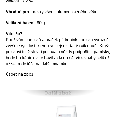
vlhkost 17,2 %
Vhodné pro:
pejsky všech plemen každého věku
Velikost balení:
80 g
Víte, že?
Používání pamlsků a hraček při tréninku pejska výrazně
zvyšuje rychlost, kterou se pejsek daný cvik naučí. Když
pejskovi totiž slovní pochvalu někdy podpoříte i pamlsky,
bude ho trénink více bavit a dá do něj více snahy, jelikož
už se bude těšit na další mňamku.
zpět na zboží
Další zboží