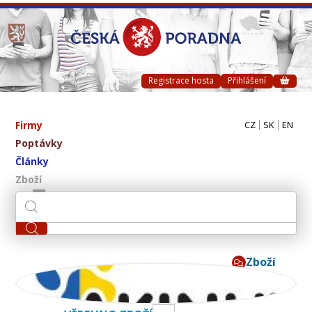
Registrace hosta
Přihlášení
Firmy
CZ
SK
EN
Poptávky
Články
Zboží
Zboží
AKINU CZ s.r.o.