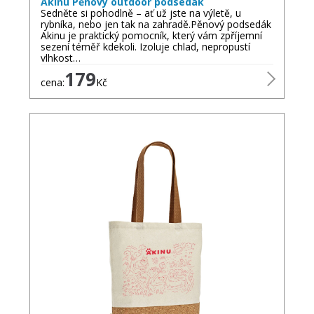
Akinu Pěnový outdoor podsedák
Sedněte si pohodlně – ať už jste na výletě, u
rybníka, nebo jen tak na zahradě.Pěnový podsedák
Akinu je praktický pomocník, který vám zpříjemní
sezení téměř kdekoli. Izoluje chlad, nepropustí
vlhkost…
179
cena:
Kč