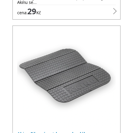
Akinu se…
29
cena:
Kč