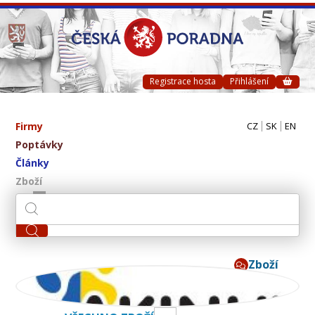
Registrace hosta
Přihlášení
Firmy
CZ
SK
EN
Poptávky
Články
Zboží
Zboží
AKINU CZ s.r.o.