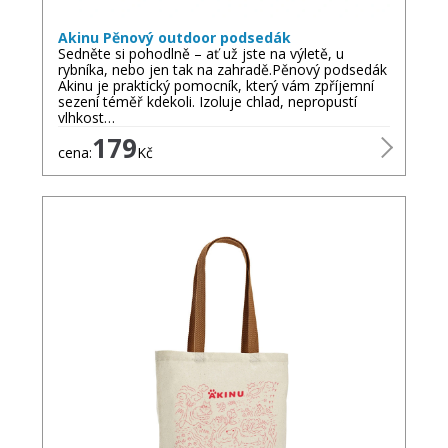
Akinu Pěnový outdoor podsedák
Sedněte si pohodlně – ať už jste na výletě, u
rybníka, nebo jen tak na zahradě.Pěnový podsedák
Akinu je praktický pomocník, který vám zpříjemní
sezení téměř kdekoli. Izoluje chlad, nepropustí
vlhkost…
179
cena:
Kč