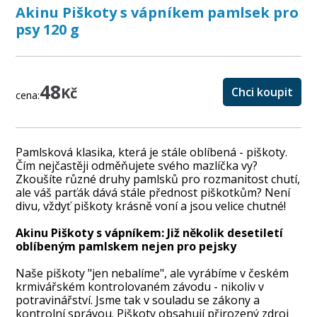
Akinu Piškoty s vápníkem pamlsek pro
psy 120 g
48
Kč
Chci koupit
cena:
Pamlsková klasika, která je stále oblíbená - piškoty.
Čím nejčastěji odměňujete svého mazlíčka vy?
Zkoušíte různé druhy pamlsků pro rozmanitost chutí,
ale váš parťák dává stále přednost piškotkům? Není
divu, vždyť piškoty krásně voní a jsou velice chutné!
Akinu Piškoty s vápníkem: Již několik desetiletí
oblíbeným pamlskem nejen pro pejsky
Naše piškoty "jen nebalíme", ale vyrábíme v českém
krmivářském kontrolovaném závodu - nikoliv v
potravinářství. Jsme tak v souladu se zákony a
kontrolní správou. Piškoty obsahují přirozený zdroj