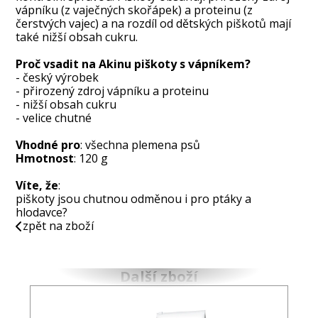
vápníku (z vaječných skořápek) a proteinu (z
čerstvých vajec) a na rozdíl od dětských piškotů mají
také nižší obsah cukru.
Proč vsadit na Akinu piškoty s vápníkem?
- český výrobek
- přirozený zdroj vápníku a proteinu
- nižší obsah cukru
- velice chutné
Vhodné pro
: všechna plemena psů
Hmotnost
: 120 g
Víte, že
:
piškoty jsou chutnou odměnou i pro ptáky a
hlodavce?
zpět na zboží
Další zboží