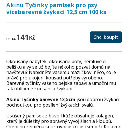
Akinu Tyčinky pamlsek pro psy
vícebarevné žvýkací 12,5 cm 100 ks
141
Kč
Chci koupit
cena:
Okousaný nábytek, okousané boty, nemluvě o
pelíšku a vy se už bojíte někoho pozvat domů na
návštěvu? Nabídněte vašemu mazlíčkovi něco, co je
právě pro ukojení kousací potřeby vyrobeno.
Barevné tyčinky vašeho pejska zabaví a umožní mu
tak oblíbené kousání a žvýkání.
Akinu Tyčinky barevné 12,5cm
jsou dobrou žvýkací
pochoutkou pro posílení žvýkacích svalů.
Usušený pamlsek z buvolí kůže obsahuje kolagen,
který je důležitý pro správný vývoj šlach a kloubů.
Ocení ho zejména sportovní psi či psí senioři. Kolagen