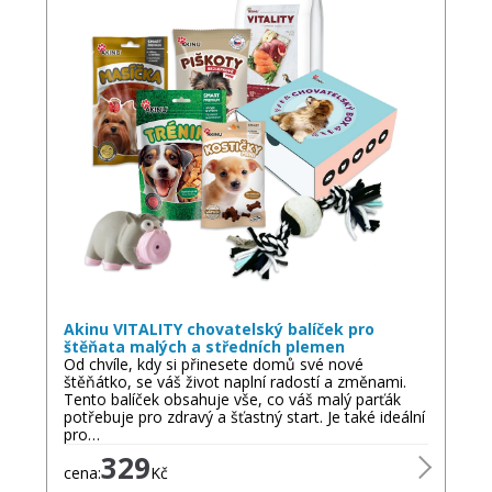
Akinu VITALITY chovatelský balíček pro
štěňata malých a středních plemen
Od chvíle, kdy si přinesete domů své nové
štěňátko, se váš život naplní radostí a změnami.
Tento balíček obsahuje vše, co váš malý parťák
potřebuje pro zdravý a šťastný start. Je také ideální
pro…
329
cena:
Kč