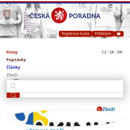
Registrace hosta
Přihlášení
Firmy
CZ
SK
EN
Poptávky
Články
Zboží
Zboží
AKINU CZ s.r.o.