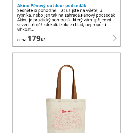
Akinu Pěnový outdoor podsedák
Sedněte si pohodlně – ať už jste na výletě, u
rybníka, nebo jen tak na zahradě.Pěnový podsedák
Akinu je praktický pomocník, který vám zpříjemní
sezení téměř kdekoli. Izoluje chlad, nepropustí
vlhkost…
179
cena:
Kč