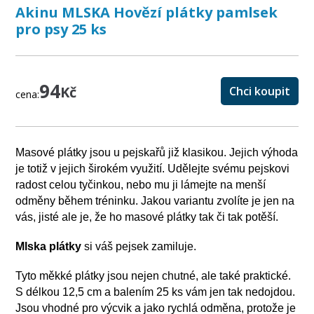
Akinu MLSKA Hovězí plátky pamlsek
pro psy 25 ks
94
Kč
Chci koupit
cena:
Masové plátky jsou u pejskařů již klasikou. Jejich výhoda
je totiž v jejich širokém využití. Udělejte svému pejskovi
radost celou tyčinkou, nebo mu ji lámejte na menší
odměny během tréninku. Jakou variantu zvolíte je jen na
vás, jisté ale je, že ho masové plátky tak či tak potěší.
Mlska plátky
si váš pejsek zamiluje.
Tyto měkké plátky jsou nejen chutné, ale také praktické.
S délkou 12,5 cm a balením 25 ks vám jen tak nedojdou.
Jsou vhodné pro výcvik a jako rychlá odměna, protože je