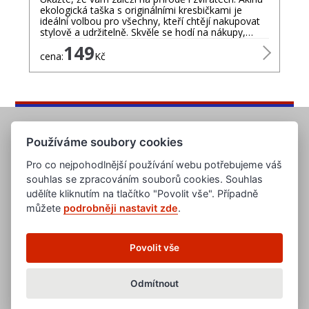
ekologická taška s originálními kresbičkami je
ideální volbou pro všechny, kteří chtějí nakupovat
stylově a udržitelně. Skvěle se hodí na nákupy,…
149
cena:
Kč
Používáme soubory cookies
Pro co nejpohodlnější používání webu potřebujeme váš
souhlas se zpracováním souborů cookies. Souhlas
udělíte kliknutím na tlačítko "Povolit vše". Případně
můžete
podrobněji nastavit zde
.
www.evropska-databanka.cz
www.edb.cz
www.edb.eu
Povolit vše
www.poptavka.net
www.nabidka.net
www.14000.cz
Odmítnout
clanky.edb.cz
Všeobecné obchodní podmínky