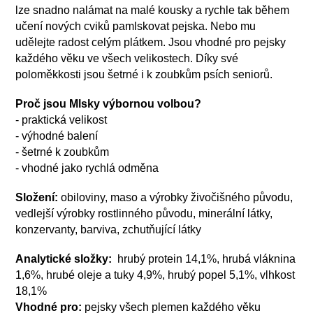
lze snadno nalámat na malé kousky a rychle tak během
učení nových cviků pamlskovat pejska. Nebo mu
udělejte radost celým plátkem. Jsou vhodné pro pejsky
každého věku ve všech velikostech. Díky své
poloměkkosti jsou šetrné i k zoubkům psích seniorů.
Proč jsou Mlsky výbornou volbou?
- praktická velikost
- výhodné balení
- šetrné k zoubkům
- vhodné jako rychlá odměna
Složení:
obiloviny, maso a výrobky živočišného původu,
vedlejší výrobky rostlinného původu, minerální látky,
konzervanty, barviva, zchutňující látky
Analytické složky:
hrubý protein 14,1%, hrubá vláknina
1,6%, hrubé oleje a tuky 4,9%, hrubý popel 5,1%, vlhkost
18,1%
Vhodné pro:
pejsky všech plemen každého věku