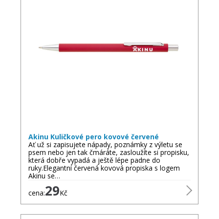
Akinu Kuličkové pero kovové červené
Ať už si zapisujete nápady, poznámky z výletu se
psem nebo jen tak čmáráte, zasloužíte si propisku,
která dobře vypadá a ještě lépe padne do
ruky.Elegantní červená kovová propiska s logem
Akinu se…
29
cena:
Kč