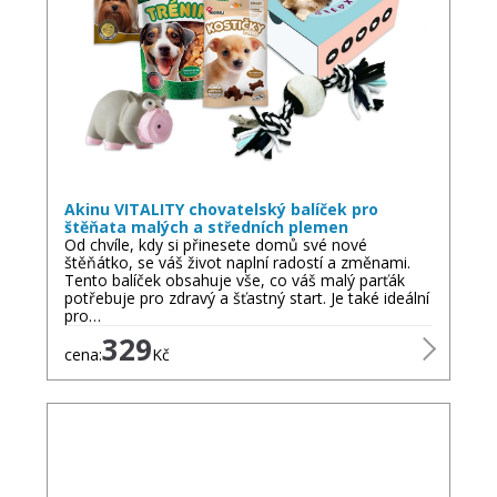
Akinu VITALITY chovatelský balíček pro
štěňata malých a středních plemen
Od chvíle, kdy si přinesete domů své nové
štěňátko, se váš život naplní radostí a změnami.
Tento balíček obsahuje vše, co váš malý parťák
potřebuje pro zdravý a šťastný start. Je také ideální
pro…
329
cena:
Kč