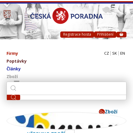
Registrace hosta
Přihlášení
Firmy
CZ
SK
EN
Poptávky
Články
Zboží
Zboží
AKINU CZ s.r.o.