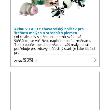
Akinu VITALITY chovatelský balíček pro
štěňata malých a středních plemen
Od chvíle, kdy si přinesete domů své nové
štěňátko, se váš život naplní radostí a změnami.
Tento balíček obsahuje vše, co váš malý parťák
potřebuje pro zdravý a šťastný start. Je také ideální
pro…
329
cena:
Kč