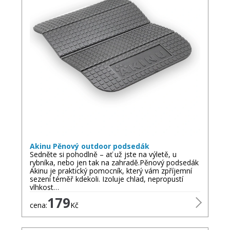
Akinu Pěnový outdoor podsedák
Sedněte si pohodlně – ať už jste na výletě, u
rybníka, nebo jen tak na zahradě.Pěnový podsedák
Akinu je praktický pomocník, který vám zpříjemní
sezení téměř kdekoli. Izoluje chlad, nepropustí
vlhkost…
179
cena:
Kč