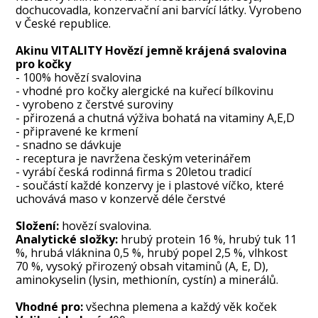
dochucovadla, konzervační ani barvící látky. Vyrobeno
v České republice.
Akinu VITALITY Hovězí jemně krájená svalovina
pro kočky
- 100% hovězí svalovina
- vhodné pro kočky alergické na kuřecí bílkovinu
- vyrobeno z čerstvé suroviny
- přirozená a chutná výživa bohatá na vitaminy A,E,D
- připravené ke krmení
- snadno se dávkuje
- receptura je navržena českým veterinářem
- vyrábí česká rodinná firma s 20letou tradicí
- součástí každé konzervy je i plastové víčko, které
uchovává maso v konzervě déle čerstvé
Složení:
hovězí svalovina.
Analytické složky:
hrubý protein 16 %, hrubý tuk 11
%, hrubá vláknina 0,5 %, hrubý popel 2,5 %, vlhkost
70 %, vysoký přirozený obsah vitaminů (A, E, D),
aminokyselin (lysin, methionín, cystín) a minerálů.
Vhodné pro:
všechna plemena a každý věk koček