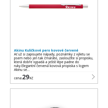
Akinu Kuličkové pero kovové červené
Ať už si zapisujete nápady, poznámky z výletu se
psem nebo jen tak čmáráte, zasloužíte si propisku,
která dobře vypadá a ještě lépe padne do
ruky.Elegantní červená kovová propiska s logem
Akinu se…
29
cena:
Kč