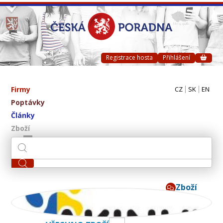
Registrace hosta
Přihlášení
Firmy
CZ
SK
EN
Poptávky
Články
Zboží
Zboží
AKINU CZ s.r.o.