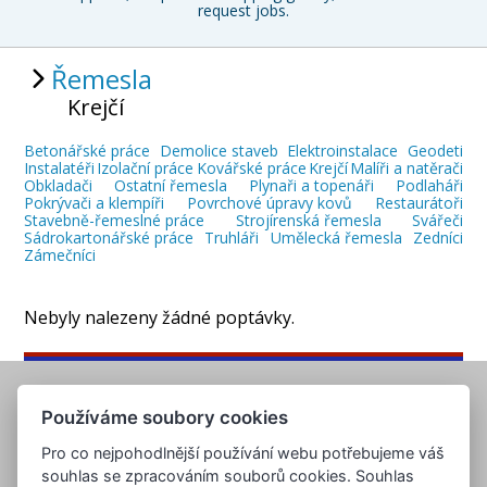
request jobs.
Řemesla
Krejčí
Betonářské práce
Demolice staveb
Elektroinstalace
Geodeti
Instalatéři
Izolační práce
Kovářské práce
Krejčí
Malíři a natěrači
Obkladači
Ostatní řemesla
Plynaři a topenáři
Podlaháři
Pokrývači a klempíři
Povrchové úpravy kovů
Restaurátoři
Stavebně-řemeslné práce
Strojírenská řemesla
Svářeči
Sádrokartonářské práce
Truhláři
Umělecká řemesla
Zedníci
Zámečníci
Nebyly nalezeny žádné poptávky.
Používáme soubory cookies
Pro co nejpohodlnější používání webu potřebujeme váš
souhlas se zpracováním souborů cookies. Souhlas