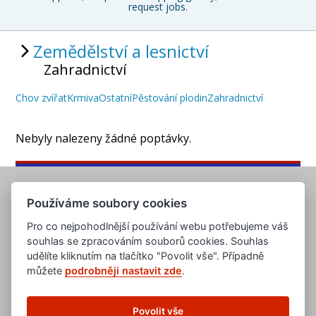
request jobs.
Zemědělství a lesnictví
Zahradnictví
Chov zvířat
Krmiva
Ostatní
Pěstování plodin
Zahradnictví
Nebyly nalezeny žádné poptávky.
Používáme soubory cookies
Pro co nejpohodlnější používání webu potřebujeme váš
souhlas se zpracováním souborů cookies. Souhlas
udělíte kliknutím na tlačítko "Povolit vše". Případně
můžete
podrobněji nastavit zde
.
www.evropska-databanka.cz
www.edb.cz
www.edb.eu
Povolit vše