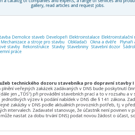
h a catalog of companies and experts, a range of services and produc
gallery, read articles and request jobs.
tavba
Demolice staveb
Developeři
Elektroinstalace
Elektroinstalační 
Mechanizace a stroje pro stavbu
Obkladači
Okna a dvěře
Plynaři 
ové stavby
Rekonstrukce
Stavby
Stavebniny
Stavební dozor
Sádro
emní práce
služeb technického dozoru stavebníka pro dopravní stavby I
lnění veřejných zakázek zadávaných v DNS bude poskytnutí činn
(dále jen „TDS“) při provádění stavebních prací a to v rozsahu a v
jednotlivých výzev k podání nabídek v DNS dle § 141 zákona. Za
ejné zakázky v DNS podle aktuálních provozních potřeb, tj. v př
ých intervalech. Zadavatel stanovuje, že účastník není povinen v p
 může nastat za dobu trvání DNS) podat novou žádost o účast, souhl