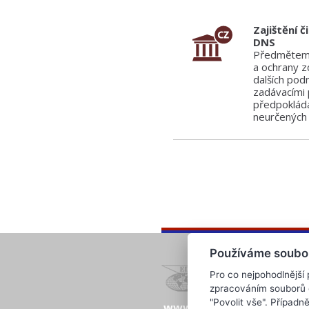
Zajištění 
DNS
Předmětem p
a ochrany zd
dalších pod
zadávacími 
předpokládá
neurčených 
Používáme soubo
Pro co nejpohodlnější
zpracováním souborů co
"Povolit vše". Případ
www.evropska-databanka