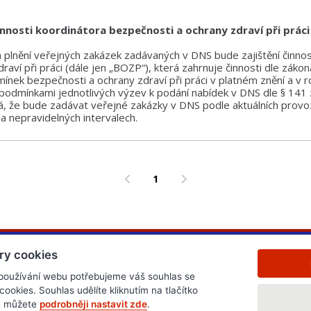
činnosti koordinátora bezpečnosti a ochrany zdraví při práci
lnění veřejných zakázek zadávaných v DNS bude zajištění činnos
raví při práci (dále jen „BOZP“), která zahrnuje činnosti dle zákon
mínek bezpečnosti a ochrany zdraví při práci v platném znění a v 
podmínkami jednotlivých výzev k podání nabídek v DNS dle § 141 
, že bude zadávat veřejné zakázky v DNS podle aktuálních provoz
a nepravidelných intervalech.
1
ry cookies
 používání webu potřebujeme váš souhlas se
okies. Souhlas udělíte kliknutím na tlačítko
ně můžete
podrobněji nastavit zde
.
.cz
www.edb.cz
www.edb.eu
www.poptavka.net
www.n