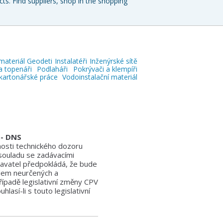
ts. Find suppliers, shop in the shopping
materiál
Geodeti
Instalatéři
Inženýrské sítě
a topenáři
Podlaháři
Pokrývači a klempíři
kartonářské práce
Vodoinstalační materiál
 - DNS
osti technického dozoru
 souladu se zadávacími
davatel předpokládá, že bude
edem neurčených a
řípadě legislativní změny CPV
así-li s touto legislativní