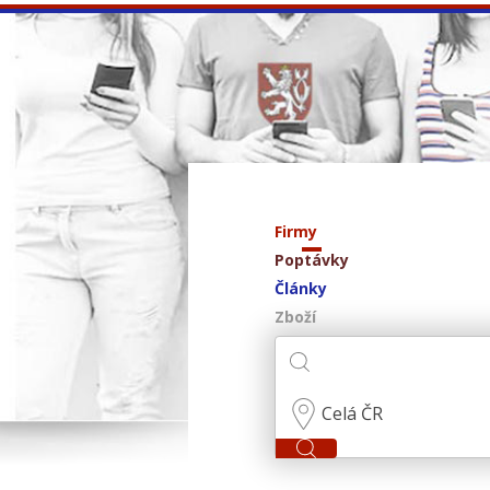
Firmy
Poptávky
Články
Zboží
Celá ČR