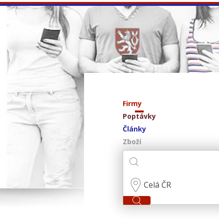
Firmy
Poptávky
Články
Zboží
Celá ČR