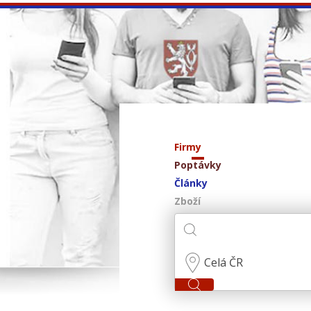
Firmy
Poptávky
Články
Zboží
Celá ČR