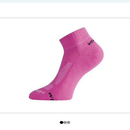
prádlo a doplňky (čepice, šály, rukavice). Pro muže, ženy
 – v zimě hřeje, v létě chladí – a díky
 zápach. Vaše nohy a tělo tak zůstávají suché, v
iny
ení, doplňky)
o několika hlavních kategorií: