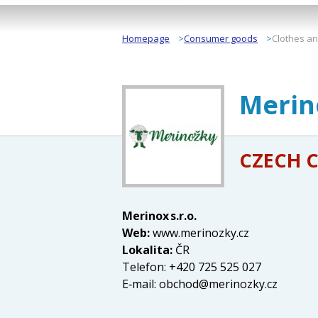
Homepage
Consumer goods
Clothes a
Merino
CZECH 
Merinox s.r.o.
Web:
www.merinozky.cz
Lokalita:
ČR
Telefon: +420 725 525 027
E‑mail:
obchod@merinozky.cz
Merinox s.r.o. provozuje specializov