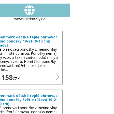
www.merinozky.cz
enmark dětské teplé ohrnovací
ino ponožky 19-21 (9-10 cm)
mová
é ohrnovací ponožky z merino vlny
itřní froté úpravou. Ponožky nemají
ý vzor, a tak nevznikají otlačeniny z
etených vzorů. Horní část ponožky
hrnovací, můžete nosit jako
ické…
158
:
CZK
enmark dětské teplé ohrnovací
ino ponožky Světle růžová 19-21
0 cm)
é ohrnovací ponožky z merino vlny
itřní froté úpravou. Ponožky nemají