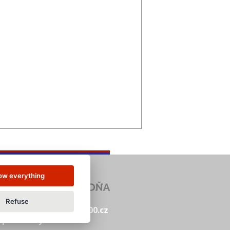
low everything
Refuse
abidka.net
www.14000.cz
í podmínky