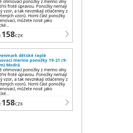
é ohrnovací ponožky z merino vlny
itřní froté úpravou. Ponožky nemají
ý vzor, a tak nevznikají otlačeniny z
etených vzorů. Horní část ponožky
hrnovací, můžete nosit jako
ické…
158
:
CZK
enmark dětské teplé
novací merino ponožky 19-21 (9-
cm) Modrá
é ohrnovací ponožky z merino vlny
itřní froté úpravou. Ponožky nemají
ý vzor, a tak nevznikají otlačeniny z
etených vzorů. Horní část ponožky
hrnovací, můžete nosit jako
ické…
158
:
CZK