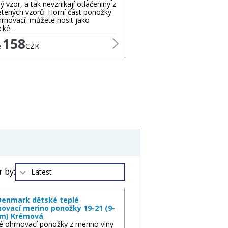
ý vzor, a tak nevznikají otlačeniny z
etených vzorů. Horní část ponožky
hrnovací, můžete nosit jako
ické…
158
:
CZK
 by:
Latest
enmark dětské teplé
novací merino ponožky 19-21 (9-
cm) Krémová
é ohrnovací ponožky z merino vlny