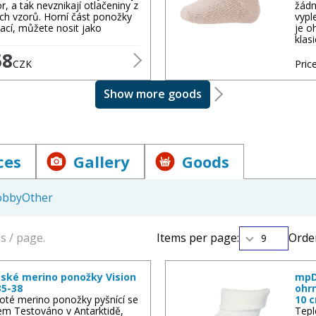
r, a tak nevznikají otlačeniny z
žádn
ch vzorů. Horní část ponožky
vypl
ací, můžete nosit jako
je o
klas
regulační vlastnosti
– když je chladno, zachová
58
přebytečné teplo a zajišťuje komfort i v horku. Díky
CZK
Price
 růst bakterií, a tak
snižuje zápach i při delším
Show more goods
ká, často i hypoalergenní — při dobrém složení se
ces
Gallery
Goods
plotě do 30 °C, bez agresivních aviváží, a pokud možno
hte výrobky volně vyschnout.
obby
Other
: díky svým vlastnostem stačí často jen vyvětrat.
Gift cards
Different
erte vhodný produkt podle sezóny či použití a
s / page.
Items per page:
Order
9
? Kontaktujte tým e‑shopu!
tské merino ponožky Vision
mpD
35-38
ohr
oté merino ponožky pyšnící se
10 
tem Testováno v Antarktidě,
Tepl