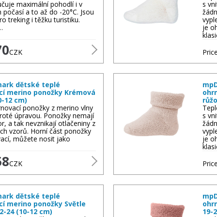
učuje maximální pohodlí i v
s vn
počasí a to až do -20°C. Jsou
žádn
o treking i těžku turistiku.
vypl
…
je o
klas
70
CZK
Price
rk dětské teplé
mpD
cí merino ponožky Krémová
ohr
0-12 cm)
růžo
rnovací ponožky z merino vlny
Tepl
 froté úpravou. Ponožky nemají
s vn
r, a tak nevznikají otlačeniny z
žádn
ch vzorů. Horní část ponožky
vypl
ací, můžete nosit jako
je o
klas
58
CZK
Price
rk dětské teplé
mpD
cí merino ponožky Světle
ohr
2-24 (10-12 cm)
19-2