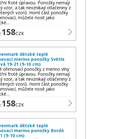
itřní froté úpravou. Ponožky nemají
ý vzor, a tak nevznikají otlačeniny z
etených vzorů. Horní část ponožky
hrnovací, můžete nosit jako
ické…
158
:
CZK
enmark dětské teplé
novací merino ponožky Světle
vá 19-21 (9-10 cm)
é ohrnovací ponožky z merino vlny
itřní froté úpravou. Ponožky nemají
ý vzor, a tak nevznikají otlačeniny z
etených vzorů. Horní část ponožky
hrnovací, můžete nosit jako
ické…
158
:
CZK
enmark dětské teplé
novací merino ponožky Bordó
1 (9-10 cm)