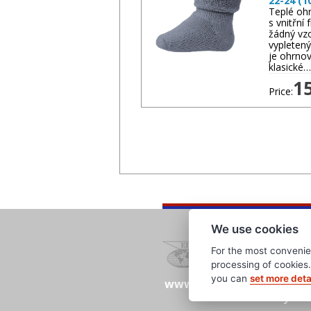
22-24 (1
Teplé oh
s vnitřní
žádný vzo
vypletený
je ohrnov
klasické…
1
Price:
We use cookies
For the most convenie
processing of cookies. 
you can
set more deta
www.evropska-databanka
clanky.edb