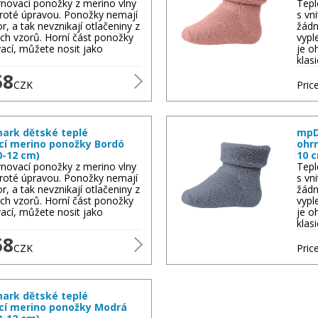
rnovací ponožky z merino vlny
Tepl
 froté úpravou. Ponožky nemají
s vn
r, a tak nevznikají otlačeniny z
žádn
ch vzorů. Horní část ponožky
vypl
ací, můžete nosit jako
je o
klas
58
CZK
Price
rk dětské teplé
mpD
cí merino ponožky Bordó
ohr
0-12 cm)
10 
rnovací ponožky z merino vlny
Tepl
 froté úpravou. Ponožky nemají
s vn
r, a tak nevznikají otlačeniny z
žádn
ch vzorů. Horní část ponožky
vypl
ací, můžete nosit jako
je o
klas
58
CZK
Price
rk dětské teplé
cí merino ponožky Modrá