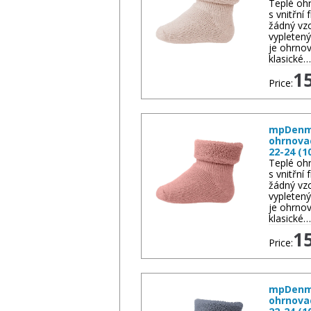
Teplé oh
s vnitřní
žádný vzo
vypletený
je ohrnov
klasické…
1
Price:
mpDenma
ohrnova
22-24 (1
Teplé oh
s vnitřní
žádný vzo
vypletený
je ohrnov
klasické…
1
Price:
mpDenma
ohrnova