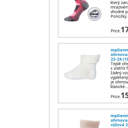
který zar
mrazivém 
vhodné pr
Ponožky
1
Price:
mpDenma
ohrnova
22-24 (1
Teplé oh
s vnitřní
žádný vzo
vypletený
je ohrnov
klasické…
1
Price:
mpDenma
ohrnova
růžová 2