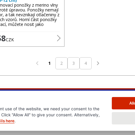
0-12 cm)
rnovací ponožky z merino vlny
 froté úpravou. Ponožky nemají
r, a tak nevznikají otlačeniny z
ch vzorů. Horní část ponožky
ací, můžete nosit jako
58
CZK
1
2
3
4
Al
nt use of the website, we need your consent to the
Click "Allow All" to give your consent. Alternatively,
ils here
.
.cz
www.edb.cz
www.edb.eu
www.poptavka.net
www.n
.cz
Všeobecné obchodn