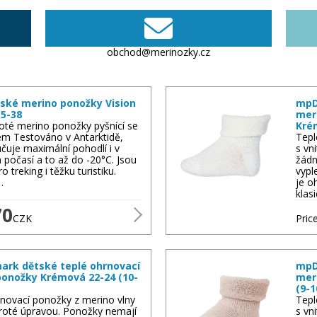
V nabídce pro muže, ženy i děti. Můžete zvolit lehké,
e na sezóně a aktivitě. Ponožky z merino vlny udržují
obchod@merinozky.cz
kytují komfort i při celodenním nošení.
ské merino ponožky Vision
mpD
5-38
mer
oté merino ponožky pyšnící se
Kré
osíte blízko těla. Materiál zajišťuje optimální
tem Testováno v Antarktidě,
Tepl
ý k pokožce.
učuje maximální pohodlí i v
s vn
počasí a to až do -20°C. Jsou
žádn
 treking i těžku turistiku.
vypl
…
je o
pod oblečení, pro sport či každodenní nošení. Vhodné
klas
eriálu.
70
CZK
Price
všechny z merino vlny nebo s merino příměsí. Obohacují
rk dětské teplé ohrnovací
mpD
 doplňují kompletní zónu merino šatníku.
ponožky Krémová 22-24 (10-
mer
(9-1
h gramážích, střizích a složeních (čisté merino nebo
novací ponožky z merino vlny
Tepl
 froté úpravou. Ponožky nemají
s vn