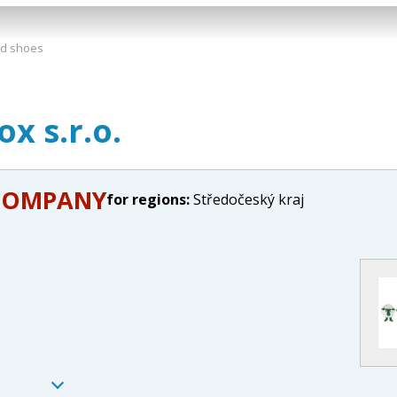
nd shoes
x s.r.o.
COMPANY
for regions:
Středočeský kraj
aný e‑shop s výrobky z
merino vlny
– především