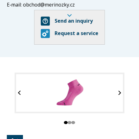
E‑mail:
obchod@merinozky.cz
Merinox s.r.o. provozuje specializovaný e‑shop s
Send an inquiry
výrobky z
merino vlny
– především
ponožky
, ale
také oblečení, spodní prádlo a doplňky (čepice, šály,
Request a service
rukavice). Pro muže, ženy i děti.
Merino vlna přirozeně reguluje teplotu – v zimě
hřeje, v létě chladí – a díky antibakteriálním
vlastnostem omezuje zápach. Vaše nohy a tělo tak
zůstávají suché, v pohodě a bez pachu.
Klíčové výhody na první pohled:
Termoregulační vlastnosti
Antibakteriální a bez zápachu
Vhodné pro všechny věkové skupiny