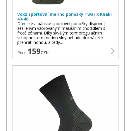
Voxx sportovní merino ponožky Twarix Khaki
43-46
Dámské a pánské sportovní ponožky disponují
zesíleným vzorovaným masážním chodidlem s
froté zónami. Díky skvělým termoregulačním
schopnostem merino vlny nebude docházet k
přehřátí nohou, a tedy…
159
Price:
CZK