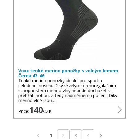
Voxx tenké merino ponožky s volným lemem
Černá 43-46
Tenké merino ponožky ideální pro sport a
celodenní nošení. Díky skvělým termoregulačním
schopnostem merino vlny nebude docházet k
přehřátí nohou, a tedy nadměrnému pocení. Díky
merino vlně jsou…
140
Price:
CZK
1
2
3
4