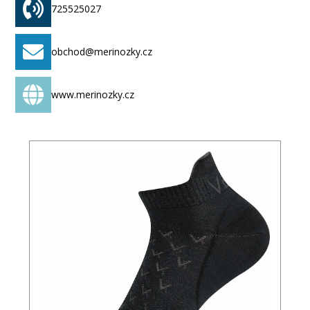
Široký sortiment (ponožky, oblečení, doplňky)
725525027
Produkty a služby
obchod@merinozky.cz
Merinox nabízí sortiment rozdělený do několika
hlavních kategorií:
www.merinozky.cz
1. Ponožky
Základní a nejrozsáhlejší kategorie. V nabídce pro
muže, ženy i děti. Můžete zvolit lehké, střední nebo
silnější varianty, závisle na sezóně a aktivitě. Ponožky
z merino vlny udržují nohy v suchu, eliminují zápach a
poskytují komfort i při celodenním nošení.
merinoshop.cz
+2
zkusmerino.cz
+2
2. Oblečení z merino vlny
Trička, tílka, svetry – kousky, které nosíte blízko těla.
Materiál zajišťuje optimální mikroklima, odvádí
vlhkost a je jemný k pokožce.