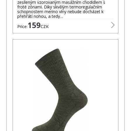
zesíleným vzorovaným masážním chodidlem s
froté zónami. Díky skvělým termoregulačním
schopnostem merino vlny nebude docházet k
přehřátí nohou, a tedy…
159
Price:
CZK