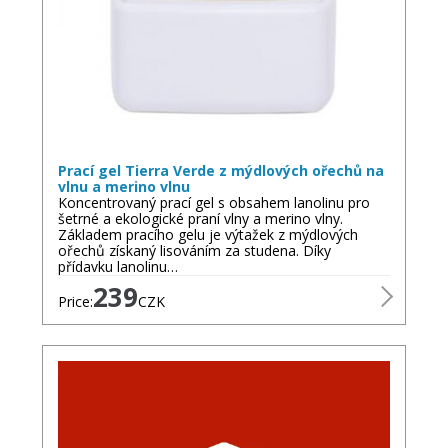
omezuje růst bakterií, a tak
snižuje zápach i při
delším nošení
.
Vlákna merino vlny jsou jemná a měkká, často i
hypoalergenní — při dobrém složení se minimalizuje
riziko podráždění.
Péče o merino výrobky
Prací gel Tierra Verde z mýdlových ořechů na
Perte na jemný cyklus, nejlépe při teplotě do 30 °C,
vlnu a merino vlnu
bez agresivních aviváží, a pokud možno naruby.
Koncentrovaný prací gel s obsahem lanolinu pro
šetrné a ekologické praní vlny a merino vlny.
Nepoužívejte sušičku — nechte výrobky volně
Základem pracího gelu je výtažek z mýdlových
vyschnout.
ořechů získaný lisováním za studena. Díky
přídavku lanolinu…
Merino vlna je méně náročná na praní: díky svým
239
vlastnostem stačí často jen vyvětrat.
Price:
CZK
Navštivte e‑shop
merinozky.cz
, vyberte vhodný
produkt podle sezóny či použití a objednejte ještě
dnes – máte otázky? Kontaktujte tým e‑shopu!