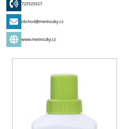
Široký sortiment (ponožky, oblečení, doplňky)
725525027
Produkty a služby
obchod@merinozky.cz
Merinox nabízí sortiment rozdělený do několika
hlavních kategorií:
www.merinozky.cz
1. Ponožky
Základní a nejrozsáhlejší kategorie. V nabídce pro
muže, ženy i děti. Můžete zvolit lehké, střední nebo
silnější varianty, závisle na sezóně a aktivitě. Ponožky
z merino vlny udržují nohy v suchu, eliminují zápach a
poskytují komfort i při celodenním nošení.
merinoshop.cz
+2
zkusmerino.cz
+2
2. Oblečení z merino vlny
Trička, tílka, svetry – kousky, které nosíte blízko těla.
Materiál zajišťuje optimální mikroklima, odvádí
vlhkost a je jemný k pokožce.