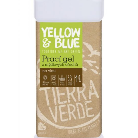
3. Spodní prádlo
Termoprádlo, spodní vrstvy ideální pod oblečení, pro
sport či každodenní nošení. Vhodné tam, kde je třeba
komfort i výkon materiálu.
4. Doplňky
Čepice, šály, rukavice, nákrčníky – všechny z merino
vlny nebo s merino příměsí. Obohacují sortiment o
praktické doplňky, které doplňují kompletní zónu
merino šatníku.
Každá kategorie je dostupná v různých gramážích,
střizích a složeních (čisté merino nebo směsi s
polyamidním posílením).
Výhody merino vlny
Merino vlna nabízí
výjimečné termoregulační
vlastnosti
– když je chladno, zachová teplo, když je
teplo, pomáhá odvádět přebytečné teplo a zajišťuje
komfort i v horku. Díky antibakteriálním vlastnostem