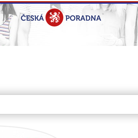
nox s.r.o.