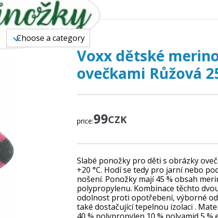
DS
Choose a category
Voxx dětské merino
ovečkami Růžová 25
99
CZK
price:
Slabé ponožky pro děti s obrázky oveč
+20 °C. Hodí se tedy pro jarní nebo p
nošení. Ponožky mají 45 % obsah meri
polypropylenu. Kombinace těchto dvou
odolnost proti opotřebení, výborné odv
také dostačující tepelnou izolaci . Mat
40 % polypropylen 10 % polyamid 5 % 