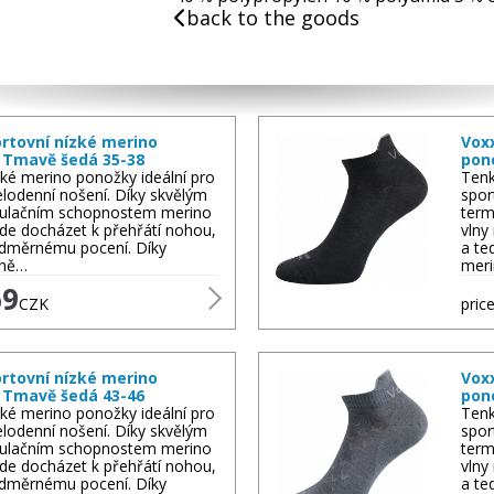
back to the goods
rtovní nízké merino
Vox
 Tmavě šedá 35-38
pon
ké merino ponožky ideální pro
Tenk
elodenní nošení. Díky skvělým
spor
ulačním schopnostem merino
term
de docházet k přehřátí nohou,
vlny
adměrnému pocení. Díky
a te
lně…
meri
69
CZK
price
rtovní nízké merino
Vox
 Tmavě šedá 43-46
pon
ké merino ponožky ideální pro
Tenk
elodenní nošení. Díky skvělým
spor
ulačním schopnostem merino
term
de docházet k přehřátí nohou,
vlny
adměrnému pocení. Díky
a te