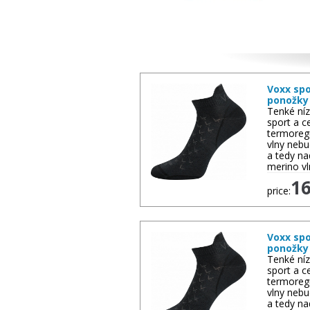
Other goods
Voxx spo
ponožky
Tenké níz
sport a c
termoreg
vlny nebu
a tedy n
merino v
1
price:
Voxx spo
ponožky
Tenké níz
sport a c
termoreg
vlny nebu
a tedy n