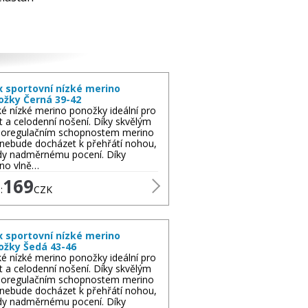
x sportovní nízké merino
ožky Černá 39-42
é nízké merino ponožky ideální pro
t a celodenní nošení. Díky skvělým
oregulačním schopnostem merino
 nebude docházet k přehřátí nohou,
dy nadměrnému pocení. Díky
no vlně…
169
:
CZK
x sportovní nízké merino
ožky Šedá 43-46
é nízké merino ponožky ideální pro
t a celodenní nošení. Díky skvělým
oregulačním schopnostem merino
 nebude docházet k přehřátí nohou,
dy nadměrnému pocení. Díky