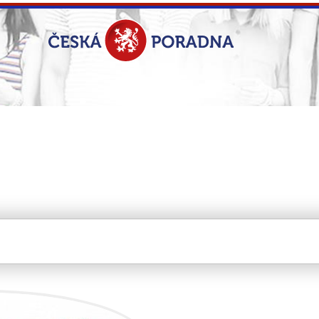
nox s.r.o.