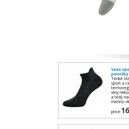
Other goods
Voxx spo
ponožky
Tenké níz
sport a c
termoreg
vlny nebu
a tedy n
merino v
1
price: