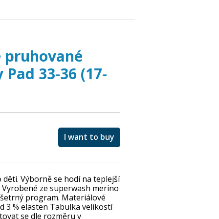
 pruhované
 Pad 33-36 (17-
I want to buy
ěti. Výborně se hodí na teplejší
y. Vyrobené ze superwash merino
a šetrný program. Materiálové
d 3 % elasten Tabulka velikostí
vat se dle rozměru v