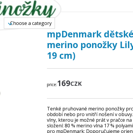
DS
Choose a category
mpDenmark dětské
merino ponožky Lily
19 cm)
169
CZK
price:
Tenké pruhované merino ponožky pro d
období nebo pro vnitří nošení v obuv
vlny, kterou je možné prát v pračce n
složení: 80 % merino vlna 17 % polyami
pro mpDenmark: Doporučujeme oriento