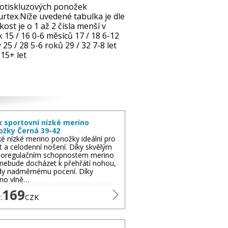
rotiskluzových ponožek
rtex.Níže uvedené tabulka je dle
ost je o 1 až 2 čísla menší v
k 15 / 16 0-6 měsíců 17 / 18 6-12
 25 / 28 5-6 roků 29 / 32 7-8 let
 15+ let
x sportovní nízké merino
ožky Černá 39-42
é nízké merino ponožky ideální pro
t a celodenní nošení. Díky skvělým
oregulačním schopnostem merino
 nebude docházet k přehřátí nohou,
dy nadměrnému pocení. Díky
no vlně…
169
:
CZK