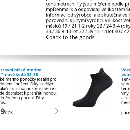
centimetrech. Ty jsou měřené podle p
mpDenmark a odpovídají velikostem Su
informací od výrobce, ale skutečná velik
porovnání s jinými výrobci. Velikost Vě
měsíců 19 / 21 1-2 roky 22 / 24 3-4 roky
33 / 36 9-10 let 37 / 39 11-14 let 40 / 42
back to the goods
rtovní nízké merino
Vox
 Tmavě šedá 35-38
pon
ké merino ponožky ideální pro
Tenk
elodenní nošení. Díky skvělým
spor
ulačním schopnostem merino
term
de docházet k přehřátí nohou,
vlny
adměrnému pocení. Díky
a te
lně…
meri
69
CZK
price